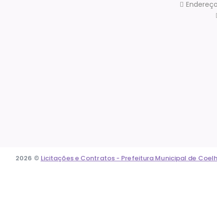
Endereço
2026 ©
Licitações e Contratos - Prefeitura Municipal de Coel
Acessar o conteúdo
Abrir a barra de ferramentas
Ferramentas de Acessibilidade
Aumentar Texto