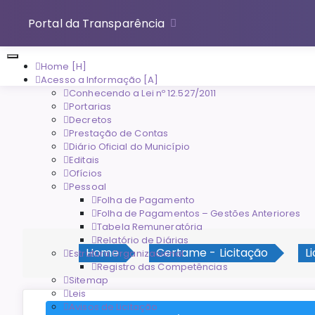
Portal da Transparência
Home [H]
Acesso a Informação [A]
Conhecendo a Lei nº 12.527/2011
Portarias
Decretos
Prestação de Contas
Diário Oficial do Município
Editais
Ofícios
Pessoal
Folha de Pagamento
Folha de Pagamentos – Gestões Anteriores
Tabela Remuneratória
Relatório de Diárias
Home
Certame - Licitação
L
Estrutura Organizacional
Registro das Competências
Sitemap
Leis
Avisos de Licitação