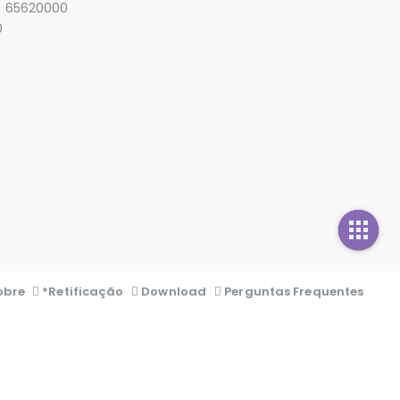
P: 65620000
0
obre
*Retificação
Download
Perguntas Frequentes