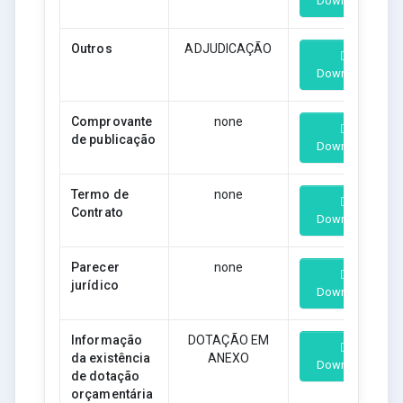
Download
Outros
ADJUDICAÇÃO
Download
Comprovante
none
de publicação
Download
Termo de
none
Contrato
Download
Parecer
none
jurídico
Download
Informação
DOTAÇÃO EM
da existência
ANEXO
Download
de dotação
orçamentária