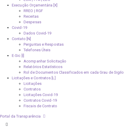
Execução Orçamentária [X]
RREO | RGF
Receitas
Despesas
Covid-19
Dados Covid-19
Contato [N]
Perguntas e Respostas
Telefones Úteis
E-Sic [I]
Acompanhar Solicitação
Relatórios Estatísticos
Rol de Documentos Classificados em cada Grau de Sigilo
Licitações e Contratos [L]
Licitações
Contratos
Licitações Covid-19
Contratos Covid-19
Fiscais de Contrato
Portal da Transparência