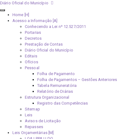
Diário Oficial do Município
Home [H]
Acesso a Informação [A]
Conhecendo a Lei nº 12.527/2011
Portarias
Decretos
Prestação de Contas
Diário Oficial do Município
Editais
Ofícios
Pessoal
Folha de Pagamento
Folha de Pagamentos – Gestões Anteriores
Tabela Remuneratória
Relatório de Diárias
Estrutura Organizacional
Registro das Competências
Sitemap
Leis
Avisos de Licitação
Repasses
Leis Orçamentárias [M]
LOA | PPA | LDO