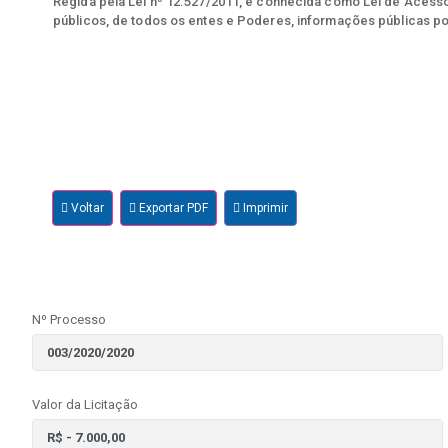
Regida pela Lei nº 12.527/2011, e conhecida como Lei de Acesso 
públicos, de todos os entes e Poderes, informações públicas po
Voltar
Exportar PDF
Imprimir
Nº Processo
Valor da Licitação