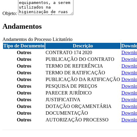
Objeto:
Andamentos
Andamentos do Processo Licitatório
Tipo de Documento
Descrição
Downl
Outros
CONTRATO 174 2020
Downlo
Outros
PUBLICAÇÃO DO CONTRATO
Downlo
Outros
TERMO DE REFERÊNCIA
Downlo
Outros
TERMO DE RATIFICAÇÃO
Downlo
Outros
PUBLICAÇÃO DA RATIFICAÇÃO
Downlo
Outros
PESQUISA DE PREÇOS
Downlo
Outros
PARECER JURÍDICO
Downlo
Outros
JUSTIFICATIVA
Downlo
Outros
DOTAÇÃO ORÇAMENTÁRIA
Downlo
Outros
DOCUMENTAÇÃO
Downlo
Outros
AUTORIZAÇÃO PROCESSO
Downlo