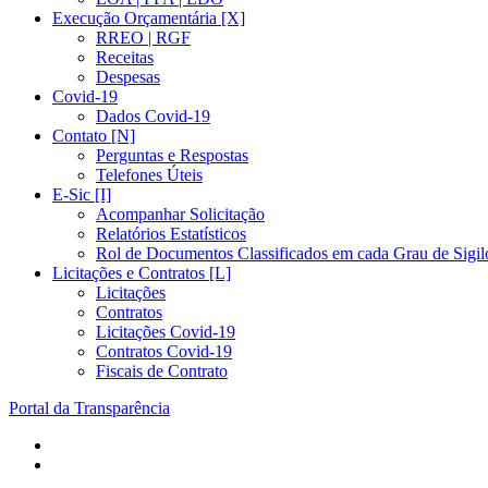
Execução Orçamentária [X]
RREO | RGF
Receitas
Despesas
Covid-19
Dados Covid-19
Contato [N]
Perguntas e Respostas
Telefones Úteis
E-Sic [I]
Acompanhar Solicitação
Relatórios Estatísticos
Rol de Documentos Classificados em cada Grau de Sigil
Licitações e Contratos [L]
Licitações
Contratos
Licitações Covid-19
Contratos Covid-19
Fiscais de Contrato
Portal da Transparência