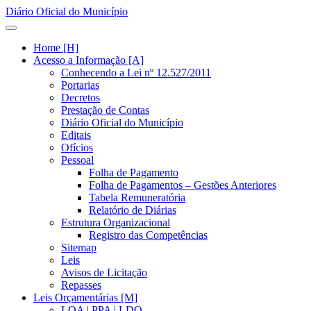
Diário Oficial do Município
Home [H]
Acesso a Informação [A]
Conhecendo a Lei nº 12.527/2011
Portarias
Decretos
Prestação de Contas
Diário Oficial do Município
Editais
Ofícios
Pessoal
Folha de Pagamento
Folha de Pagamentos – Gestões Anteriores
Tabela Remuneratória
Relatório de Diárias
Estrutura Organizacional
Registro das Competências
Sitemap
Leis
Avisos de Licitação
Repasses
Leis Orçamentárias [M]
LOA | PPA | LDO