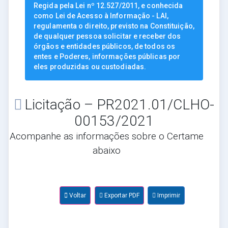
Regida pela Lei nº 12.527/2011, e conhecida
como Lei de Acesso à Informação - LAI,
regulamenta o direito, previsto na Constituição,
de qualquer pessoa solicitar e receber dos
órgãos e entidades públicos, de todos os
entes e Poderes, informações públicas por
eles produzidas ou custodiadas.
Licitação – PR2021.01/CLHO-
00153/2021
Acompanhe as informações sobre o Certame
abaixo
Voltar
Exportar PDF
Imprimir