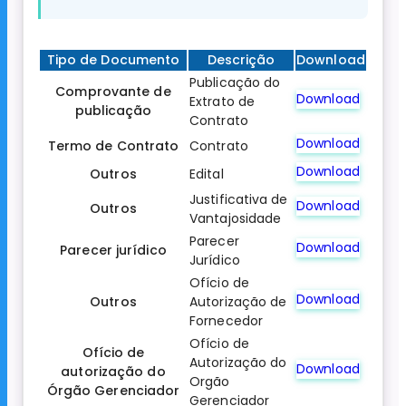
Tipo de Documento
Descrição
Download
Publicação do
Comprovante de
Download
Extrato de
publicação
Contrato
Download
Termo de Contrato
Contrato
Download
Outros
Edital
Justificativa de
Download
Outros
Vantajosidade
Parecer
Download
Parecer jurídico
Jurídico
Ofício de
Download
Outros
Autorização de
Fornecedor
Ofício de
Ofício de
Autorização do
Download
autorização do
Orgão
Órgão Gerenciador
Gerenciador