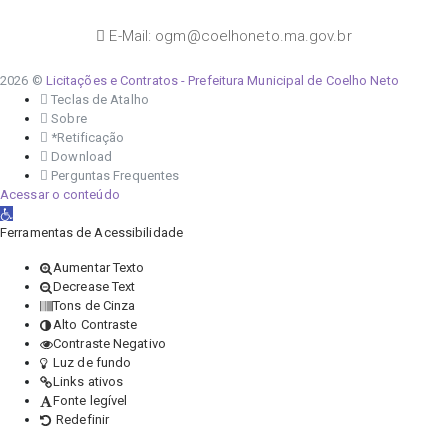
E-Mail: ogm@coelhoneto.ma.gov.br
2026 ©
Licitações e Contratos - Prefeitura Municipal de Coelho Neto
Teclas de Atalho
Sobre
*Retificação
Download
Perguntas Frequentes
Acessar o conteúdo
Abrir a barra de ferramentas
Ferramentas de Acessibilidade
Aumentar Texto
Decrease Text
Tons de Cinza
Alto Contraste
Contraste Negativo
Luz de fundo
Links ativos
Fonte legível
Redefinir