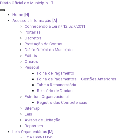
Diário Oficial do Município
Home [H]
Acesso a Informação [A]
Conhecendo a Lei nº 12.527/2011
Portarias
Decretos
Prestação de Contas
Diário Oficial do Município
Editais
Ofícios
Pessoal
Folha de Pagamento
Folha de Pagamentos – Gestões Anteriores
Tabela Remuneratória
Relatório de Diárias
Estrutura Organizacional
Registro das Competências
Sitemap
Leis
Avisos de Licitação
Repasses
Leis Orçamentárias [M]
LOA | PPA | LDO