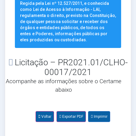
Regida pela Lei nº 12.527/2011, e conhecida
como Lei de Acesso à Informação - LAI,
regulamenta o direito, previsto na Constituição,
de qualquer pessoa solicitar e receber dos
órgãos e entidades públicos, de todos os
entes e Poderes, informações públicas por
eles produzidas ou custodiadas.
Licitação – PR2021.01/CLHO-
00017/2021
Acompanhe as informações sobre o Certame
abaixo
Voltar
Exportar PDF
Imprimir