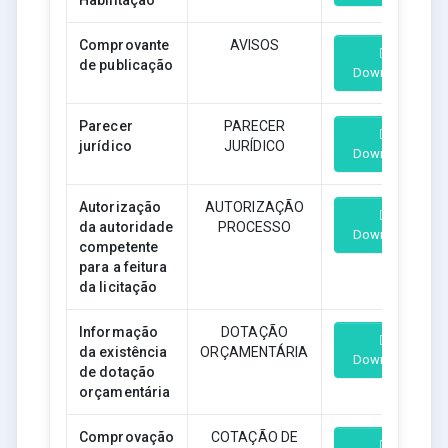
Habilitação
Comprovante
AVISOS
de publicação
Download
Parecer
PARECER
jurídico
JURÍDICO
Download
Autorização
AUTORIZAÇÃO
da autoridade
PROCESSO
Download
competente
para a feitura
da licitação
Informação
DOTAÇÃO
da existência
ORÇAMENTÁRIA
Download
de dotação
orçamentária
Comprovação
COTAÇÃO DE