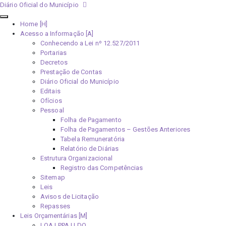
Diário Oficial do Município
Home [H]
Acesso a Informação [A]
Conhecendo a Lei nº 12.527/2011
Portarias
Decretos
Prestação de Contas
Diário Oficial do Município
Editais
Ofícios
Pessoal
Folha de Pagamento
Folha de Pagamentos – Gestões Anteriores
Tabela Remuneratória
Relatório de Diárias
Estrutura Organizacional
Registro das Competências
Sitemap
Leis
Avisos de Licitação
Repasses
Leis Orçamentárias [M]
LOA | PPA | LDO