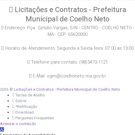
Licitações e Contratos - Prefeitura
Municipal de Coelho Neto
Endereço: Pça. Getúlio Vargas, S/N - CENTRO - COELHO NETO -
MA - CEP: 65620000
Horário de Atendimento: Segunda a Sexta-feira: 07:00 às 13:00
Telefone para contato: (98)3473-1121
E-Mail: ogm@coelhoneto.ma.gov.br
2026 ©
Licitações e Contratos - Prefeitura Municipal de Coelho Neto
Teclas de Atalho
Sobre
*Retificação
Download
Perguntas Frequentes
Acessar o conteúdo
Abrir a barra de ferramentas