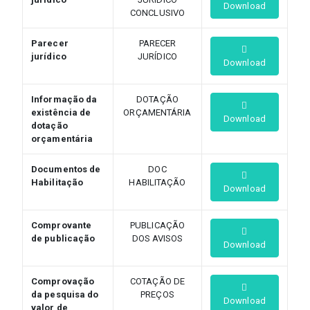
Download
CONCLUSIVO
Parecer
PARECER
jurídico
JURÍDICO
Download
Informação da
DOTAÇÃO
existência de
ORÇAMENTÁRIA
Download
dotação
orçamentária
Documentos de
DOC
Habilitação
HABILITAÇÃO
Download
Comprovante
PUBLICAÇÃO
de publicação
DOS AVISOS
Download
Comprovação
COTAÇÃO DE
da pesquisa do
PREÇOS
Download
valor de