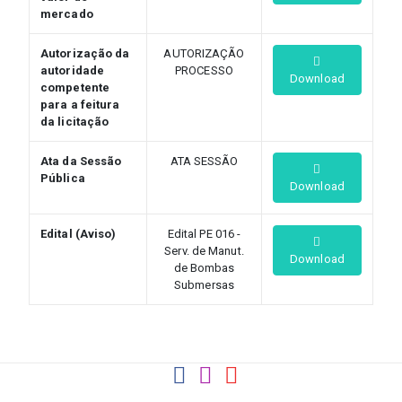
mercado
Autorização da
AUTORIZAÇÃO
autoridade
PROCESSO
Download
competente
para a feitura
da licitação
Ata da Sessão
ATA SESSÃO
Pública
Download
Edital (Aviso)
Edital PE 016 -
Serv. de Manut.
Download
de Bombas
Submersas