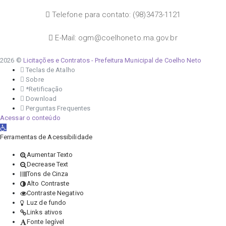
Telefone para contato: (98)3473-1121
E-Mail: ogm@coelhoneto.ma.gov.br
2026 ©
Licitações e Contratos - Prefeitura Municipal de Coelho Neto
Teclas de Atalho
Sobre
*Retificação
Download
Perguntas Frequentes
Acessar o conteúdo
Abrir a barra de ferramentas
Ferramentas de Acessibilidade
Aumentar Texto
Decrease Text
Tons de Cinza
Alto Contraste
Contraste Negativo
Luz de fundo
Links ativos
Fonte legível