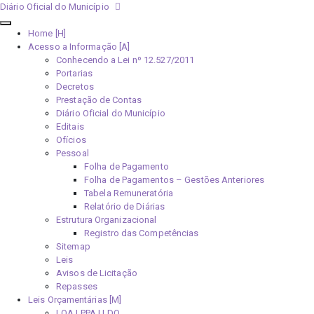
Diário Oficial do Município
Home [H]
Acesso a Informação [A]
Conhecendo a Lei nº 12.527/2011
Portarias
Decretos
Prestação de Contas
Diário Oficial do Município
Editais
Ofícios
Pessoal
Folha de Pagamento
Folha de Pagamentos – Gestões Anteriores
Tabela Remuneratória
Relatório de Diárias
Estrutura Organizacional
Registro das Competências
Sitemap
Leis
Avisos de Licitação
Repasses
Leis Orçamentárias [M]
LOA | PPA | LDO