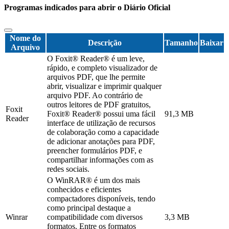
Programas indicados para abrir o Diário Oficial
Nome do
Descrição
Tamanho
Baixar
Arquivo
O Foxit® Reader® é um leve,
rápido, e completo visualizador de
arquivos PDF, que lhe permite
abrir, visualizar e imprimir qualquer
arquivo PDF. Ao contrário de
outros leitores de PDF gratuitos,
Foxit
Foxit® Reader® possui uma fácil
91,3 MB
Reader
interface de utilização de recursos
de colaboração como a capacidade
de adicionar anotações para PDF,
preencher formulários PDF, e
compartilhar informações com as
redes sociais.
O WinRAR® é um dos mais
conhecidos e eficientes
compactadores disponíveis, tendo
como principal destaque a
Winrar
compatibilidade com diversos
3,3 MB
formatos. Entre os formatos