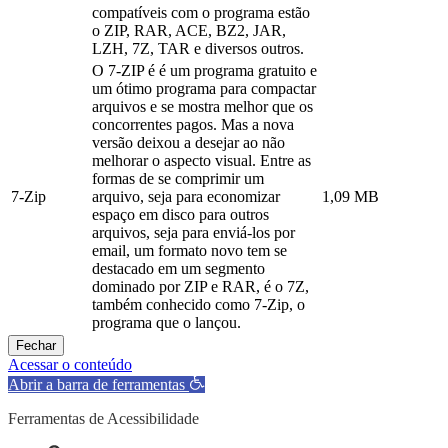
compatíveis com o programa estão
o ZIP, RAR, ACE, BZ2, JAR,
LZH, 7Z, TAR e diversos outros.
O 7-ZIP é é um programa gratuito e
um ótimo programa para compactar
arquivos e se mostra melhor que os
concorrentes pagos. Mas a nova
versão deixou a desejar ao não
melhorar o aspecto visual. Entre as
formas de se comprimir um
7-Zip
arquivo, seja para economizar
1,09 MB
espaço em disco para outros
arquivos, seja para enviá-los por
email, um formato novo tem se
destacado em um segmento
dominado por ZIP e RAR, é o 7Z,
também conhecido como 7-Zip, o
programa que o lançou.
Fechar
Acessar o conteúdo
Abrir a barra de ferramentas
Ferramentas de Acessibilidade