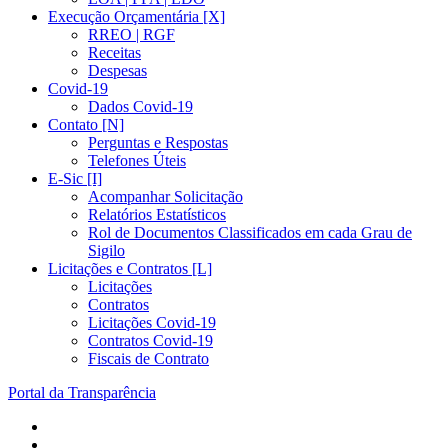
Execução Orçamentária [X]
RREO | RGF
Receitas
Despesas
Covid-19
Dados Covid-19
Contato [N]
Perguntas e Respostas
Telefones Úteis
E-Sic [I]
Acompanhar Solicitação
Relatórios Estatísticos
Rol de Documentos Classificados em cada Grau de
Sigilo
Licitações e Contratos [L]
Licitações
Contratos
Licitações Covid-19
Contratos Covid-19
Fiscais de Contrato
Portal da Transparência