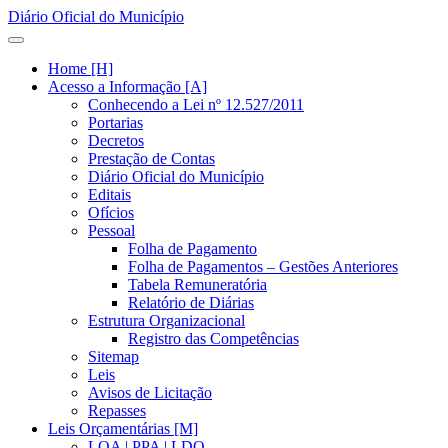
Diário Oficial do Município
Home [H]
Acesso a Informação [A]
Conhecendo a Lei nº 12.527/2011
Portarias
Decretos
Prestação de Contas
Diário Oficial do Município
Editais
Ofícios
Pessoal
Folha de Pagamento
Folha de Pagamentos – Gestões Anteriores
Tabela Remuneratória
Relatório de Diárias
Estrutura Organizacional
Registro das Competências
Sitemap
Leis
Avisos de Licitação
Repasses
Leis Orçamentárias [M]
LOA | PPA | LDO