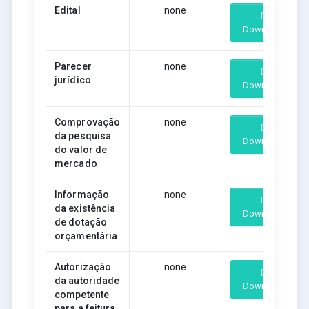
Edital
none
Download
Parecer
none
jurídico
Download
Comprovação
none
da pesquisa
Download
do valor de
mercado
Informação
none
da existência
Download
de dotação
orçamentária
Autorização
none
da autoridade
Download
competente
para a feitura