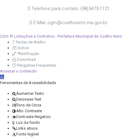
Telefone para contato: (98)3473-1121
E-Mail: ogm@coelhoneto.ma.gov.br
2026 ©
Licitações e Contratos - Prefeitura Municipal de Coelho Neto
Teclas de Atalho
Sobre
*Retificação
Download
Perguntas Frequentes
Acessar o conteúdo
Abrir a barra de ferramentas
Ferramentas de Acessibilidade
Aumentar Texto
Decrease Text
Tons de Cinza
Alto Contraste
Contraste Negativo
Luz de fundo
Links ativos
Fonte legível