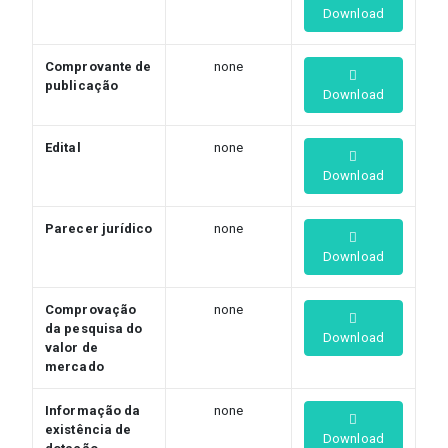
Download
Comprovante de
none
publicação
Download
Edital
none
Download
Parecer jurídico
none
Download
Comprovação
none
da pesquisa do
Download
valor de
mercado
Informação da
none
existência de
Download