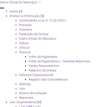
Diário Oficial do Município
Home [H]
Acesso a Informação [A]
Conhecendo a Lei nº 12.527/2011
Portarias
Decretos
Prestação de Contas
Diário Oficial do Município
Editais
Ofícios
Pessoal
Folha de Pagamento
Folha de Pagamentos – Gestões Anteriores
Tabela Remuneratória
Relatório de Diárias
Estrutura Organizacional
Registro das Competências
Sitemap
Leis
Avisos de Licitação
Repasses
Leis Orçamentárias [M]
LOA | PPA | LDO