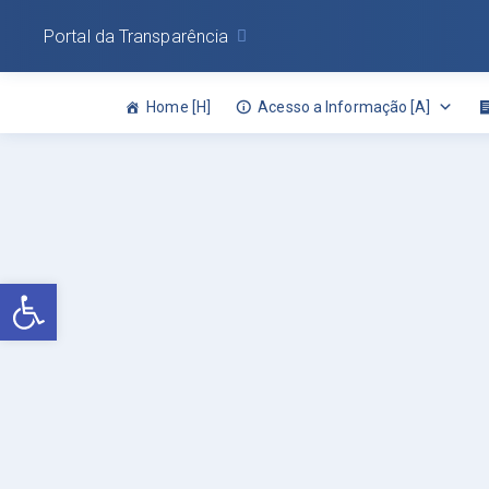
Portal da Transparência
Home [H]
Acesso a Informação [A]
Abrir a barra de ferramentas