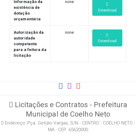
Informação da
none
existência de
Download
dotação
orçamentária
Autorização da
none
autoridade
Download
competente
para a feitura da
licitação
Licitações e Contratos - Prefeitura
Municipal de Coelho Neto
Endereço: Pça. Getúlio Vargas, S/N - CENTRO - COELHO NETO -
MA - CEP: 65620000