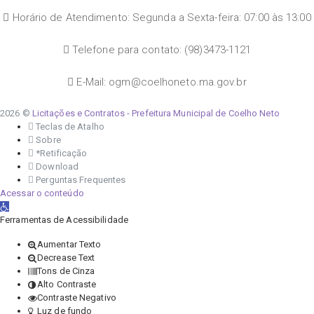
Horário de Atendimento: Segunda a Sexta-feira: 07:00 às 13:00
Telefone para contato: (98)3473-1121
E-Mail: ogm@coelhoneto.ma.gov.br
2026 ©
Licitações e Contratos - Prefeitura Municipal de Coelho Neto
Teclas de Atalho
Sobre
*Retificação
Download
Perguntas Frequentes
Acessar o conteúdo
Abrir a barra de ferramentas
Ferramentas de Acessibilidade
Aumentar Texto
Decrease Text
Tons de Cinza
Alto Contraste
Contraste Negativo
Luz de fundo