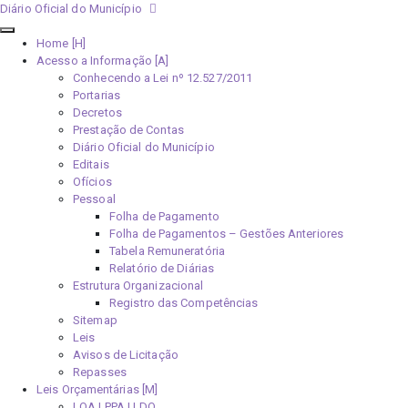
Diário Oficial do Município
Home [H]
Acesso a Informação [A]
Conhecendo a Lei nº 12.527/2011
Portarias
Decretos
Prestação de Contas
Diário Oficial do Município
Editais
Ofícios
Pessoal
Folha de Pagamento
Folha de Pagamentos – Gestões Anteriores
Tabela Remuneratória
Relatório de Diárias
Estrutura Organizacional
Registro das Competências
Sitemap
Leis
Avisos de Licitação
Repasses
Leis Orçamentárias [M]
LOA | PPA | LDO