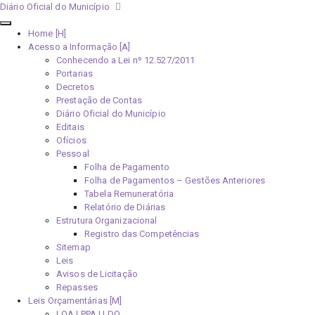
Diário Oficial do Município
Home [H]
Acesso a Informação [A]
Conhecendo a Lei nº 12.527/2011
Portarias
Decretos
Prestação de Contas
Diário Oficial do Município
Editais
Ofícios
Pessoal
Folha de Pagamento
Folha de Pagamentos – Gestões Anteriores
Tabela Remuneratória
Relatório de Diárias
Estrutura Organizacional
Registro das Competências
Sitemap
Leis
Avisos de Licitação
Repasses
Leis Orçamentárias [M]
LOA | PPA | LDO