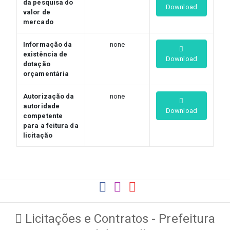
da pesquisa do
Download
valor de
mercado
Informação da
none
existência de
Download
dotação
orçamentária
Autorização da
none
autoridade
Download
competente
para a feitura da
licitação
Licitações e Contratos - Prefeitura