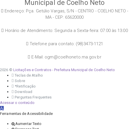
Municipal de Coelho Neto
Endereço: Pça. Getúlio Vargas, S/N - CENTRO - COELHO NETO -
MA - CEP: 65620000
Horário de Atendimento: Segunda a Sexta-feira: 07:00 às 13:00
Telefone para contato: (98)3473-1121
E-Mail: ogm@coelhoneto.ma.gov.br
2026 ©
Licitações e Contratos - Prefeitura Municipal de Coelho Neto
Teclas de Atalho
Sobre
*Retificação
Download
Perguntas Frequentes
Acessar o conteúdo
Abrir a barra de ferramentas
Ferramentas de Acessibilidade
Aumentar Texto