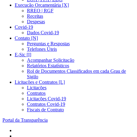
Execução Orçamentária [X]
RREO | RGF
Receitas
Despesas
Covid-19
Dados Covid-19
Contato [N]
Perguntas e Respostas
Telefones Úteis
E-Sic [I]
Acompanhar Solicitação
Relatórios Estatísticos
Rol de Documentos Classificados em cada Grau de
Sigilo
Licitações e Contratos [L]
Licitações
Contratos
Licitações Covid-19
Contratos Covid-19
Fiscais de Contrato
Portal da Transparência