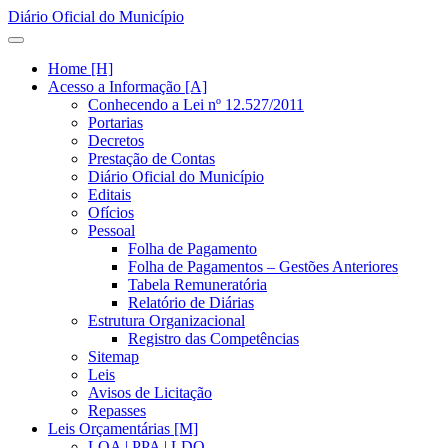
Diário Oficial do Município
Home [H]
Acesso a Informação [A]
Conhecendo a Lei nº 12.527/2011
Portarias
Decretos
Prestação de Contas
Diário Oficial do Município
Editais
Ofícios
Pessoal
Folha de Pagamento
Folha de Pagamentos – Gestões Anteriores
Tabela Remuneratória
Relatório de Diárias
Estrutura Organizacional
Registro das Competências
Sitemap
Leis
Avisos de Licitação
Repasses
Leis Orçamentárias [M]
LOA | PPA | LDO