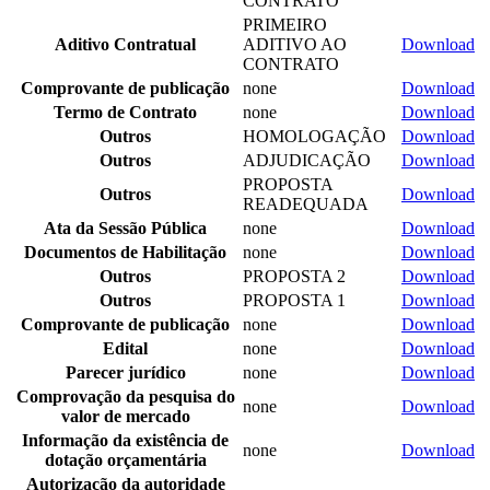
CONTRATO
PRIMEIRO
Aditivo Contratual
ADITIVO AO
Download
CONTRATO
Comprovante de publicação
none
Download
Termo de Contrato
none
Download
Outros
HOMOLOGAÇÃO
Download
Outros
ADJUDICAÇÃO
Download
PROPOSTA
Outros
Download
READEQUADA
Ata da Sessão Pública
none
Download
Documentos de Habilitação
none
Download
Outros
PROPOSTA 2
Download
Outros
PROPOSTA 1
Download
Comprovante de publicação
none
Download
Edital
none
Download
Parecer jurídico
none
Download
Comprovação da pesquisa do
none
Download
valor de mercado
Informação da existência de
none
Download
dotação orçamentária
Autorização da autoridade