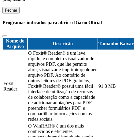
Fechar
Programas indicados para abrir o Diário Oficial
Nome do
Descrição
Tamanho
Baixar
Arquivo
O Foxit® Reader® é um leve,
rápido, e completo visualizador de
arquivos PDF, que lhe permite
abrir, visualizar e imprimir qualquer
arquivo PDF. Ao contrário de
outros leitores de PDF gratuitos,
Foxit
Foxit® Reader® possui uma fácil
91,3 MB
Reader
interface de utilização de recursos
de colaboração como a capacidade
de adicionar anotações para PDF,
preencher formulários PDF, e
compartilhar informações com as
redes sociais.
O WinRAR® é um dos mais
conhecidos e eficientes
compactadores disponíveis, tendo