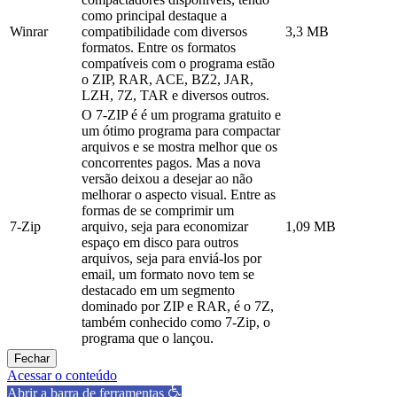
como principal destaque a
Winrar
compatibilidade com diversos
3,3 MB
formatos. Entre os formatos
compatíveis com o programa estão
o ZIP, RAR, ACE, BZ2, JAR,
LZH, 7Z, TAR e diversos outros.
O 7-ZIP é é um programa gratuito e
um ótimo programa para compactar
arquivos e se mostra melhor que os
concorrentes pagos. Mas a nova
versão deixou a desejar ao não
melhorar o aspecto visual. Entre as
formas de se comprimir um
7-Zip
arquivo, seja para economizar
1,09 MB
espaço em disco para outros
arquivos, seja para enviá-los por
email, um formato novo tem se
destacado em um segmento
dominado por ZIP e RAR, é o 7Z,
também conhecido como 7-Zip, o
programa que o lançou.
Fechar
Acessar o conteúdo
Abrir a barra de ferramentas