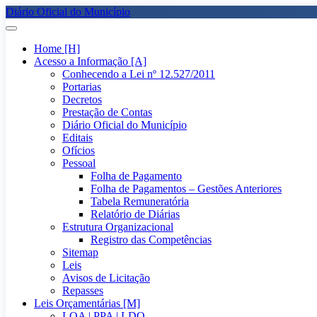
Diário Oficial do Município
Home [H]
Acesso a Informação [A]
Conhecendo a Lei nº 12.527/2011
Portarias
Decretos
Prestação de Contas
Diário Oficial do Município
Editais
Ofícios
Pessoal
Folha de Pagamento
Folha de Pagamentos – Gestões Anteriores
Tabela Remuneratória
Relatório de Diárias
Estrutura Organizacional
Registro das Competências
Sitemap
Leis
Avisos de Licitação
Repasses
Leis Orçamentárias [M]
LOA | PPA | LDO