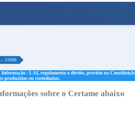
o – 31898
 Informação - LAI, regulamenta o direito, previsto na Constituição,
les produzidas ou custodiadas.
formações sobre o Certame abaixo