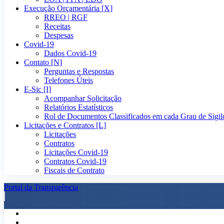
Execução Orçamentária [X]
RREO | RGF
Receitas
Despesas
Covid-19
Dados Covid-19
Contato [N]
Perguntas e Respostas
Telefones Úteis
E-Sic [I]
Acompanhar Solicitação
Relatórios Estatísticos
Rol de Documentos Classificados em cada Grau de Sigil
Licitações e Contratos [L]
Licitações
Contratos
Licitações Covid-19
Contratos Covid-19
Fiscais de Contrato
Portal da Transparência