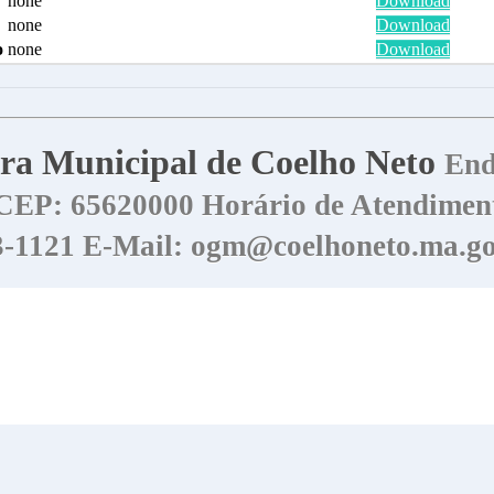
none
Download
none
Download
o
none
Download
tura Municipal de Coelho Neto
End
CEP: 65620000
Horário de Atendiment
73-1121
E-Mail: ogm@coelhoneto.ma.go