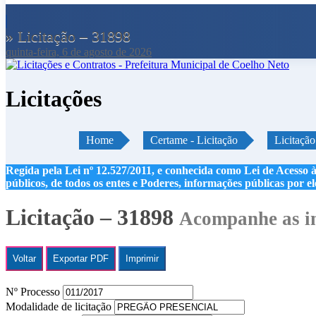
» Licitação – 31898
quinta-feira, 6 de agosto de 2026
Licitações
Home
Certame - Licitação
Licitaçã
Regida pela Lei nº 12.527/2011, e conhecida como Lei de Acesso à
públicos, de todos os entes e Poderes, informações públicas por e
Licitação – 31898
Acompanhe as in
Voltar
Exportar PDF
Imprimir
Nº Processo
Modalidade de licitação