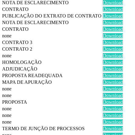
NOTA DE ESCLARECIMENTO
Download
CONTRATO
Download
PUBLICAÇÃO DO EXTRATO DE CONTRATO
Download
NOTA DE ESCLARECIMENTO
Download
CONTRATO
Download
none
Download
CONTRATO 3
Download
CONTRATO 2
Download
none
Download
HOMOLOGAÇÃO
Download
ADJUDICAÇÃO
Download
PROPOSTA READEQUADA
Download
MAPA DE APURAÇÃO
Download
none
Download
none
Download
PROPOSTA
Download
none
Download
none
Download
none
Download
TERMO DE JUNÇÃO DE PROCESSOS
Download