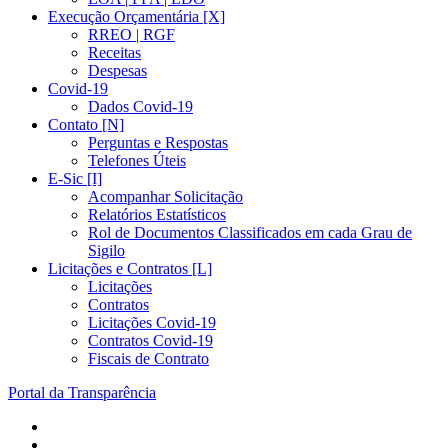
Execução Orçamentária [X]
RREO | RGF
Receitas
Despesas
Covid-19
Dados Covid-19
Contato [N]
Perguntas e Respostas
Telefones Úteis
E-Sic [I]
Acompanhar Solicitação
Relatórios Estatísticos
Rol de Documentos Classificados em cada Grau de
Sigilo
Licitações e Contratos [L]
Licitações
Contratos
Licitações Covid-19
Contratos Covid-19
Fiscais de Contrato
Portal da Transparência