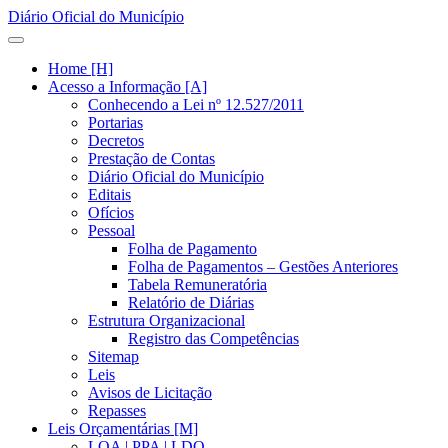
Diário Oficial do Município
Home [H]
Acesso a Informação [A]
Conhecendo a Lei nº 12.527/2011
Portarias
Decretos
Prestação de Contas
Diário Oficial do Município
Editais
Ofícios
Pessoal
Folha de Pagamento
Folha de Pagamentos – Gestões Anteriores
Tabela Remuneratória
Relatório de Diárias
Estrutura Organizacional
Registro das Competências
Sitemap
Leis
Avisos de Licitação
Repasses
Leis Orçamentárias [M]
LOA | PPA | LDO