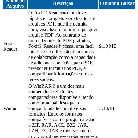
Nome do
Descrição
Tamanho
Baixar
Arquivo
O Foxit® Reader® é um leve,
rápido, e completo visualizador de
arquivos PDF, que lhe permite
abrir, visualizar e imprimir qualquer
arquivo PDF. Ao contrário de
outros leitores de PDF gratuitos,
Foxit
Foxit® Reader® possui uma fácil
91,3 MB
Reader
interface de utilização de recursos
de colaboração como a capacidade
de adicionar anotações para PDF,
preencher formulários PDF, e
compartilhar informações com as
redes sociais.
O WinRAR® é um dos mais
conhecidos e eficientes
compactadores disponíveis, tendo
como principal destaque a
Winrar
compatibilidade com diversos
3,3 MB
formatos. Entre os formatos
compatíveis com o programa estão
o ZIP, RAR, ACE, BZ2, JAR,
LZH, 7Z, TAR e diversos outros.
O 7-ZIP é é um programa gratuito e