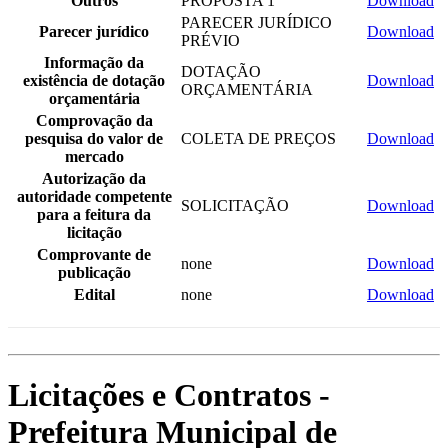
Outros
PROPOSTA 1
Download
PARECER JURÍDICO
Parecer jurídico
Download
PRÉVIO
Informação da
DOTAÇÃO
existência de dotação
Download
ORÇAMENTÁRIA
orçamentária
Comprovação da
pesquisa do valor de
COLETA DE PREÇOS
Download
mercado
Autorização da
autoridade competente
SOLICITAÇÃO
Download
para a feitura da
licitação
Comprovante de
none
Download
publicação
Edital
none
Download
Licitações e Contratos -
Prefeitura Municipal de