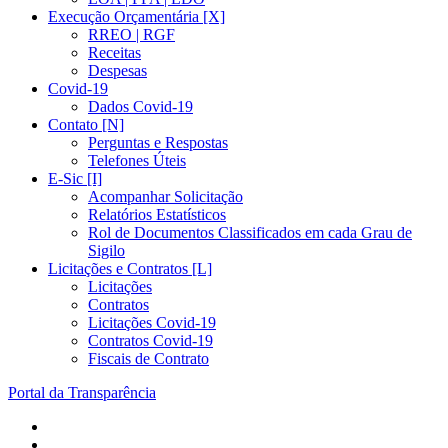
Execução Orçamentária [X]
RREO | RGF
Receitas
Despesas
Covid-19
Dados Covid-19
Contato [N]
Perguntas e Respostas
Telefones Úteis
E-Sic [I]
Acompanhar Solicitação
Relatórios Estatísticos
Rol de Documentos Classificados em cada Grau de
Sigilo
Licitações e Contratos [L]
Licitações
Contratos
Licitações Covid-19
Contratos Covid-19
Fiscais de Contrato
Portal da Transparência