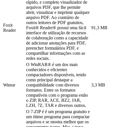
rápido, e completo visualizador de
arquivos PDF, que lhe permite
abrir, visualizar e imprimir qualquer
arquivo PDF. Ao contrário de
outros leitores de PDF gratuitos,
Foxit
Foxit® Reader® possui uma fácil
91,3 MB
Reader
interface de utilização de recursos
de colaboração como a capacidade
de adicionar anotações para PDF,
preencher formulários PDF, e
compartilhar informações com as
redes sociais.
O WinRAR® é um dos mais
conhecidos e eficientes
compactadores disponíveis, tendo
como principal destaque a
Winrar
compatibilidade com diversos
3,3 MB
formatos. Entre os formatos
compatíveis com o programa estão
o ZIP, RAR, ACE, BZ2, JAR,
LZH, 7Z, TAR e diversos outros.
O 7-ZIP é é um programa gratuito e
um ótimo programa para compactar
arquivos e se mostra melhor que os
concorrentes pagos. Mas a nova