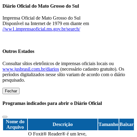
Diário Oficial do Mato Grosso do Sul
Imprensa Oficial de Mato Grosso do Sul
Disponível na Internet de 1979 em diante em
//ww1.imprensaoficial.ms.gov.br/search/
Outros Estados
Consultar sítios eletrônicos de imprensas oficiais locais ou
www.jusbrasil.com.br/diarios
(necessário cadastro gratuito). Os
períodos digitalizados nesse sítio variam de acordo com o diário
pesquisado.
Fechar
Programas indicados para abrir o Diário Oficial
Nome do
Descrição
Tamanho
Baixar
Arquivo
O Foxit® Reader® é um leve,