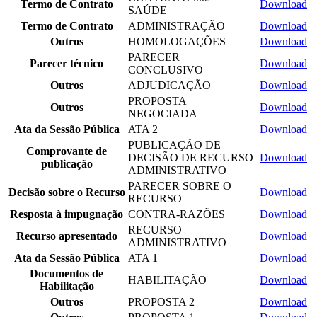
Termo de Contrato
Download
SAÚDE
Termo de Contrato
ADMINISTRAÇÃO
Download
Outros
HOMOLOGAÇÕES
Download
PARECER
Parecer técnico
Download
CONCLUSIVO
Outros
ADJUDICAÇÃO
Download
PROPOSTA
Outros
Download
NEGOCIADA
Ata da Sessão Pública
ATA 2
Download
PUBLICAÇÃO DE
Comprovante de
DECISÃO DE RECURSO
Download
publicação
ADMINISTRATIVO
PARECER SOBRE O
Decisão sobre o Recurso
Download
RECURSO
Resposta à impugnação
CONTRA-RAZÕES
Download
RECURSO
Recurso apresentado
Download
ADMINISTRATIVO
Ata da Sessão Pública
ATA 1
Download
Documentos de
HABILITAÇÃO
Download
Habilitação
Outros
PROPOSTA 2
Download