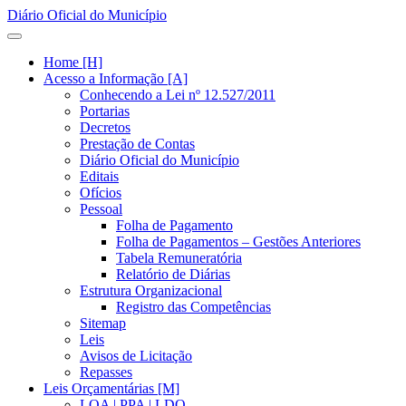
Diário Oficial do Município
Home [H]
Acesso a Informação [A]
Conhecendo a Lei nº 12.527/2011
Portarias
Decretos
Prestação de Contas
Diário Oficial do Município
Editais
Ofícios
Pessoal
Folha de Pagamento
Folha de Pagamentos – Gestões Anteriores
Tabela Remuneratória
Relatório de Diárias
Estrutura Organizacional
Registro das Competências
Sitemap
Leis
Avisos de Licitação
Repasses
Leis Orçamentárias [M]
LOA | PPA | LDO