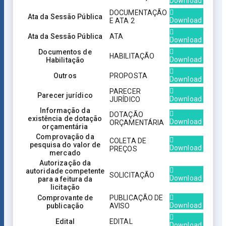
Download
DOCUMENTAÇÃO
Ata da Sessão Pública
Download
E ATA 2
Ata da Sessão Pública
ATA
Download
Documentos de
HABILITAÇÃO
Download
Habilitação
Outros
PROPOSTA
Download
PARECER
Parecer jurídico
Download
JURÍDICO
Informação da
DOTAÇÃO
existência de dotação
Download
ORÇAMENTÁRIA
orçamentária
Comprovação da
COLETA DE
pesquisa do valor de
Download
PREÇOS
mercado
Autorização da
autoridade competente
SOLICITAÇÃO
Download
para a feitura da
licitação
Comprovante de
PUBLICAÇÃO DE
Download
publicação
AVISO
Edital
EDITAL
Download