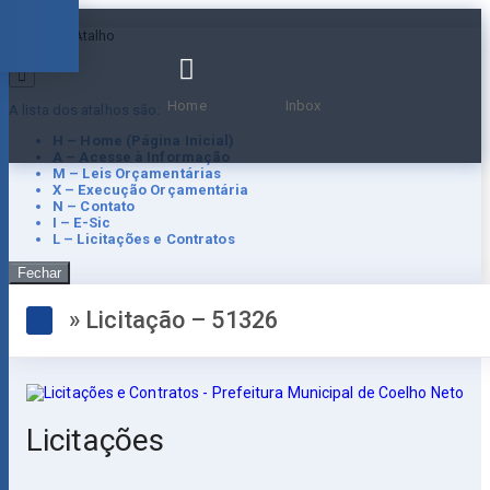
Teclas de Atalho
Home
Inbox
A lista dos atalhos são:
H – Home (Página Inicial)
A – Acesse à Informação
M – Leis Orçamentárias
X – Execução Orçamentária
N – Contato
I – E-Sic
L – Licitações e Contratos
Fechar
» Licitação – 51326
Licitações