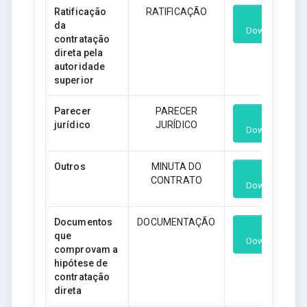
Ratificação
RATIFICAÇÃO
da
Download
contratação
direta pela
autoridade
superior
Parecer
PARECER
jurídico
JURÍDICO
Download
Outros
MINUTA DO
CONTRATO
Download
Documentos
DOCUMENTAÇÃO
que
Download
comprovam a
hipótese de
contratação
direta