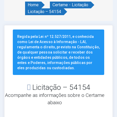
Home
Certame - Licitação
Licitação – 54154
Regida pela Lei nº 12.527/2011, e conhecida
como Lei de Acesso à Informação - LAI,
regulamenta o direito, previsto na Constituição,
de qualquer pessoa solicitar e receber dos
órgãos e entidades públicos, de todos os
entes e Poderes, informações públicas por
eles produzidas ou custodiadas.
Licitação – 54154
Acompanhe as informações sobre o Certame
abaixo