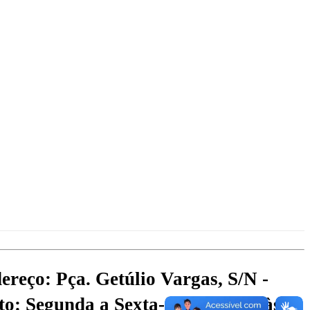
ereço: Pça. Getúlio Vargas, S/N -
o: Segunda a Sexta-feira: 07:00 às