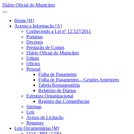
Diário Oficial do Município
Home [H]
Acesso a Informação [A]
Conhecendo a Lei nº 12.527/2011
Portarias
Decretos
Prestação de Contas
Diário Oficial do Município
Editais
Ofícios
Pessoal
Folha de Pagamento
Folha de Pagamentos – Gestões Anteriores
Tabela Remuneratória
Relatório de Diárias
Estrutura Organizacional
Registro das Competências
Sitemap
Leis
Avisos de Licitação
Repasses
Leis Orçamentárias [M]
LOA | PPA | LDO