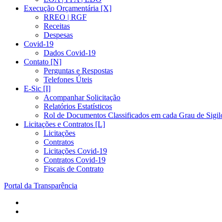
Execução Orçamentária [X]
RREO | RGF
Receitas
Despesas
Covid-19
Dados Covid-19
Contato [N]
Perguntas e Respostas
Telefones Úteis
E-Sic [I]
Acompanhar Solicitação
Relatórios Estatísticos
Rol de Documentos Classificados em cada Grau de Sigil
Licitações e Contratos [L]
Licitações
Contratos
Licitações Covid-19
Contratos Covid-19
Fiscais de Contrato
Portal da Transparência