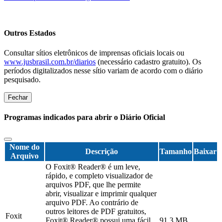
Outros Estados
Consultar sítios eletrônicos de imprensas oficiais locais ou
www.jusbrasil.com.br/diarios
(necessário cadastro gratuito). Os
períodos digitalizados nesse sítio variam de acordo com o diário
pesquisado.
Fechar
Programas indicados para abrir o Diário Oficial
Nome do
Descrição
Tamanho
Baixar
Arquivo
O Foxit® Reader® é um leve,
rápido, e completo visualizador de
arquivos PDF, que lhe permite
abrir, visualizar e imprimir qualquer
arquivo PDF. Ao contrário de
outros leitores de PDF gratuitos,
Foxit
Foxit® Reader® possui uma fácil
91,3 MB