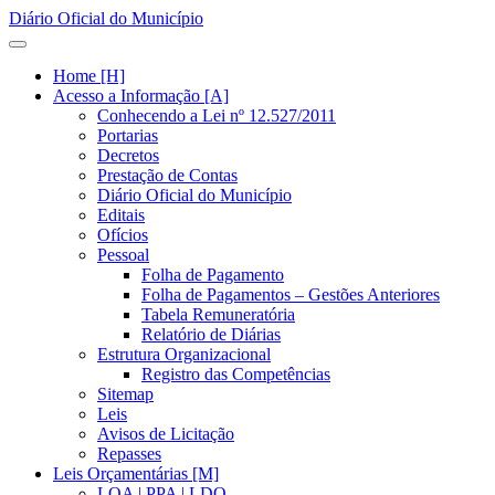
Diário Oficial do Município
Home [H]
Acesso a Informação [A]
Conhecendo a Lei nº 12.527/2011
Portarias
Decretos
Prestação de Contas
Diário Oficial do Município
Editais
Ofícios
Pessoal
Folha de Pagamento
Folha de Pagamentos – Gestões Anteriores
Tabela Remuneratória
Relatório de Diárias
Estrutura Organizacional
Registro das Competências
Sitemap
Leis
Avisos de Licitação
Repasses
Leis Orçamentárias [M]
LOA | PPA | LDO