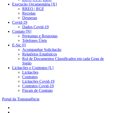
Execução Orçamentária [X]
RREO | RGF
Receitas
Despesas
Covid-19
Dados Covid-19
Contato [N]
Perguntas e Respostas
Telefones Úteis
E-Sic [I]
Acompanhar Solicitação
Relatórios Estatísticos
Rol de Documentos Classificados em cada Grau de
Sigilo
Licitações e Contratos [L]
Licitações
Contratos
Licitações Covid-19
Contratos Covid-19
Fiscais de Contrato
Portal da Transparência