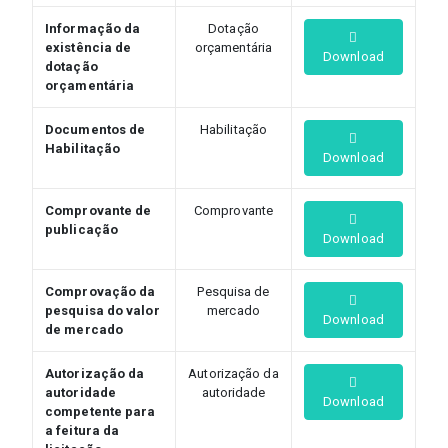
Informação da
Dotação
existência de
orçamentária
Download
dotação
orçamentária
Documentos de
Habilitação
Habilitação
Download
Comprovante de
Comprovante
publicação
Download
Comprovação da
Pesquisa de
pesquisa do valor
mercado
Download
de mercado
Autorização da
Autorização da
autoridade
autoridade
Download
competente para
a feitura da