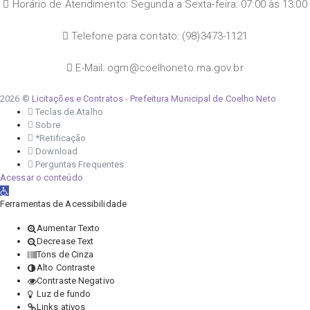
Horário de Atendimento: Segunda a Sexta-feira: 07:00 às 13:00
Telefone para contato: (98)3473-1121
E-Mail: ogm@coelhoneto.ma.gov.br
2026 ©
Licitações e Contratos - Prefeitura Municipal de Coelho Neto
Teclas de Atalho
Sobre
*Retificação
Download
Perguntas Frequentes
Acessar o conteúdo
Abrir a barra de ferramentas
Ferramentas de Acessibilidade
Aumentar Texto
Decrease Text
Tons de Cinza
Alto Contraste
Contraste Negativo
Luz de fundo
Links ativos