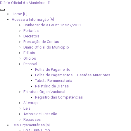
Diário Oficial do Município
Home [H]
Acesso a Informação [A]
Conhecendo a Lei nº 12.527/2011
Portarias
Decretos
Prestação de Contas
Diário Oficial do Município
Editais
Ofícios
Pessoal
Folha de Pagamento
Folha de Pagamentos – Gestões Anteriores
Tabela Remuneratória
Relatório de Diárias
Estrutura Organizacional
Registro das Competências
Sitemap
Leis
Avisos de Licitação
Repasses
Leis Orçamentárias [M]
LOA | PPA | LDO