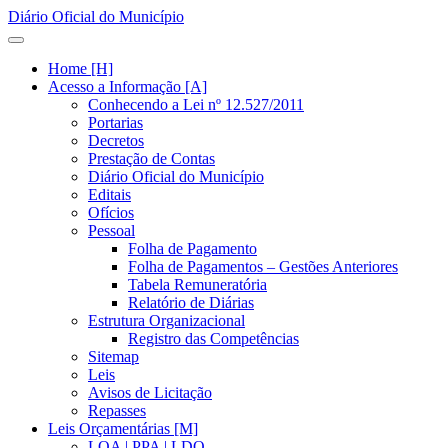
Diário Oficial do Município
Home [H]
Acesso a Informação [A]
Conhecendo a Lei nº 12.527/2011
Portarias
Decretos
Prestação de Contas
Diário Oficial do Município
Editais
Ofícios
Pessoal
Folha de Pagamento
Folha de Pagamentos – Gestões Anteriores
Tabela Remuneratória
Relatório de Diárias
Estrutura Organizacional
Registro das Competências
Sitemap
Leis
Avisos de Licitação
Repasses
Leis Orçamentárias [M]
LOA | PPA | LDO