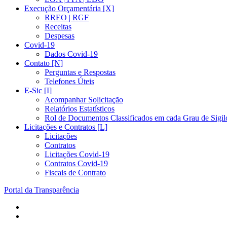
Execução Orçamentária [X]
RREO | RGF
Receitas
Despesas
Covid-19
Dados Covid-19
Contato [N]
Perguntas e Respostas
Telefones Úteis
E-Sic [I]
Acompanhar Solicitação
Relatórios Estatísticos
Rol de Documentos Classificados em cada Grau de Sigil
Licitações e Contratos [L]
Licitações
Contratos
Licitações Covid-19
Contratos Covid-19
Fiscais de Contrato
Portal da Transparência