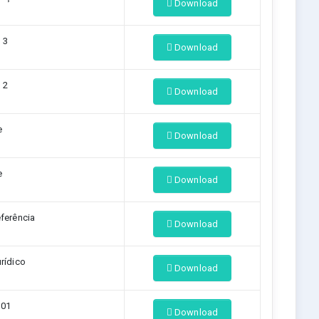
Download
 3
Download
 2
Download
e
Download
e
Download
ferência
Download
urídico
Download
 01
Download