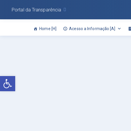
Portal da Transparência
Home [H]
Acesso a Informação [A]
Abrir a barra de ferramentas