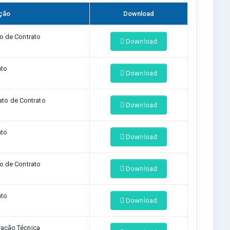
ção
Download
to de Contrato
Download
ato
Download
ato de Contrato
Download
ato
Download
to de Contrato
Download
ato
Download
ação Técnica