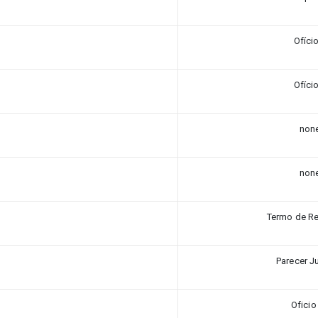
Ofício
Ofício
non
non
Termo de Re
Parecer J
Oficio