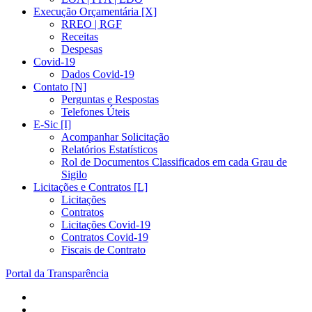
Execução Orçamentária [X]
RREO | RGF
Receitas
Despesas
Covid-19
Dados Covid-19
Contato [N]
Perguntas e Respostas
Telefones Úteis
E-Sic [I]
Acompanhar Solicitação
Relatórios Estatísticos
Rol de Documentos Classificados em cada Grau de
Sigilo
Licitações e Contratos [L]
Licitações
Contratos
Licitações Covid-19
Contratos Covid-19
Fiscais de Contrato
Portal da Transparência