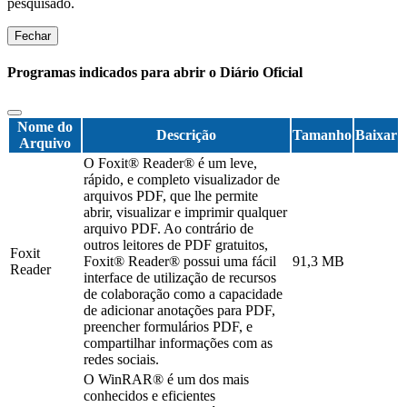
pesquisado.
Fechar
Programas indicados para abrir o Diário Oficial
Nome do
Descrição
Tamanho
Baixar
Arquivo
O Foxit® Reader® é um leve,
rápido, e completo visualizador de
arquivos PDF, que lhe permite
abrir, visualizar e imprimir qualquer
arquivo PDF. Ao contrário de
outros leitores de PDF gratuitos,
Foxit
Foxit® Reader® possui uma fácil
91,3 MB
Reader
interface de utilização de recursos
de colaboração como a capacidade
de adicionar anotações para PDF,
preencher formulários PDF, e
compartilhar informações com as
redes sociais.
O WinRAR® é um dos mais
conhecidos e eficientes