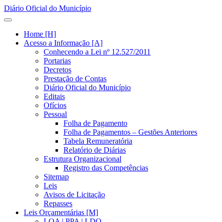
Diário Oficial do Município
Home [H]
Acesso a Informação [A]
Conhecendo a Lei nº 12.527/2011
Portarias
Decretos
Prestação de Contas
Diário Oficial do Município
Editais
Ofícios
Pessoal
Folha de Pagamento
Folha de Pagamentos – Gestões Anteriores
Tabela Remuneratória
Relatório de Diárias
Estrutura Organizacional
Registro das Competências
Sitemap
Leis
Avisos de Licitação
Repasses
Leis Orçamentárias [M]
LOA | PPA | LDO