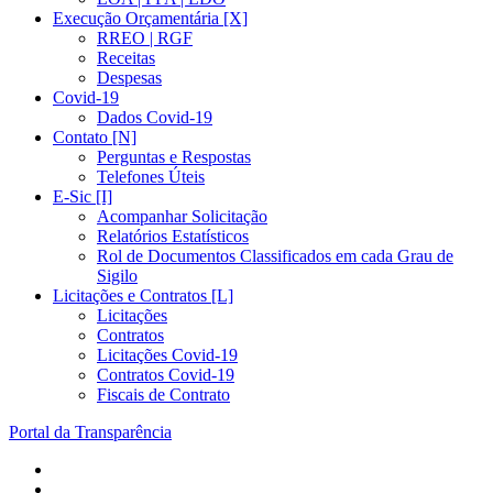
Execução Orçamentária [X]
RREO | RGF
Receitas
Despesas
Covid-19
Dados Covid-19
Contato [N]
Perguntas e Respostas
Telefones Úteis
E-Sic [I]
Acompanhar Solicitação
Relatórios Estatísticos
Rol de Documentos Classificados em cada Grau de
Sigilo
Licitações e Contratos [L]
Licitações
Contratos
Licitações Covid-19
Contratos Covid-19
Fiscais de Contrato
Portal da Transparência