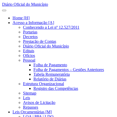
Diário Oficial do Município
Home [H]
Acesso a Informação [A]
Conhecendo a Lei nº 12.527/2011
Portarias
Decretos
Prestação de Contas
Diário Oficial do Município
Editais
Ofícios
Pessoal
Folha de Pagamento
Folha de Pagamentos – Gestões Anteriores
Tabela Remuneratória
Relatório de Diárias
Estrutura Organizacional
Registro das Competências
Sitemap
Leis
Avisos de Licitação
Repasses
Leis Orçamentárias [M]
LOA | PPA | LDO