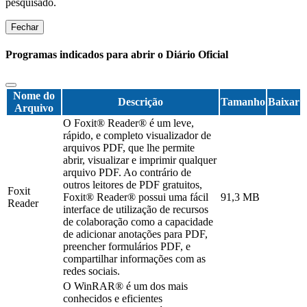
pesquisado.
Fechar
Programas indicados para abrir o Diário Oficial
Nome do
Descrição
Tamanho
Baixar
Arquivo
O Foxit® Reader® é um leve,
rápido, e completo visualizador de
arquivos PDF, que lhe permite
abrir, visualizar e imprimir qualquer
arquivo PDF. Ao contrário de
outros leitores de PDF gratuitos,
Foxit
Foxit® Reader® possui uma fácil
91,3 MB
Reader
interface de utilização de recursos
de colaboração como a capacidade
de adicionar anotações para PDF,
preencher formulários PDF, e
compartilhar informações com as
redes sociais.
O WinRAR® é um dos mais
conhecidos e eficientes