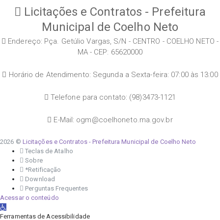
Licitações e Contratos - Prefeitura
Municipal de Coelho Neto
Endereço: Pça. Getúlio Vargas, S/N - CENTRO - COELHO NETO -
MA - CEP: 65620000
Horário de Atendimento: Segunda a Sexta-feira: 07:00 às 13:00
Telefone para contato: (98)3473-1121
E-Mail: ogm@coelhoneto.ma.gov.br
2026 ©
Licitações e Contratos - Prefeitura Municipal de Coelho Neto
Teclas de Atalho
Sobre
*Retificação
Download
Perguntas Frequentes
Acessar o conteúdo
Abrir a barra de ferramentas
Ferramentas de Acessibilidade