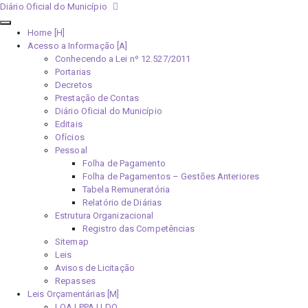
Diário Oficial do Município
Home [H]
Acesso a Informação [A]
Conhecendo a Lei nº 12.527/2011
Portarias
Decretos
Prestação de Contas
Diário Oficial do Município
Editais
Ofícios
Pessoal
Folha de Pagamento
Folha de Pagamentos – Gestões Anteriores
Tabela Remuneratória
Relatório de Diárias
Estrutura Organizacional
Registro das Competências
Sitemap
Leis
Avisos de Licitação
Repasses
Leis Orçamentárias [M]
LOA | PPA | LDO