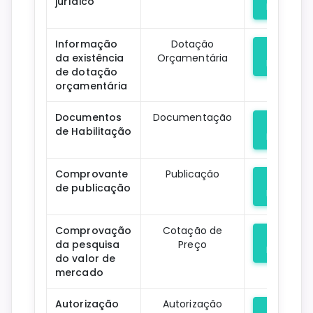
jurídico
Downloa
Informação
Dotação
da existência
Orçamentária
Downloa
de dotação
orçamentária
Documentos
Documentação
de Habilitação
Downloa
Comprovante
Publicação
de publicação
Downloa
Comprovação
Cotação de
da pesquisa
Preço
Downloa
do valor de
mercado
Autorização
Autorização