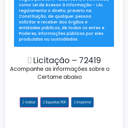
como Lei de Acesso à Informação - LAI,
regulamenta o direito, previsto na
Constituição, de qualquer pessoa
solicitar e receber dos órgãos e
entidades públicos, de todos os entes e
Poderes, informações públicas por eles
produzidas ou custodiadas.
Licitação – 72419
Acompanhe as informações sobre o
Certame abaixo
Voltar
Exportar PDF
Imprimir