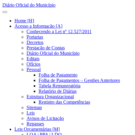
Diário Oficial do Município
Home [H]
Acesso a Informação [A]
Conhecendo a Lei nº 12.527/2011
Portarias
Decretos
Prestação de Contas
Diário Oficial do Município
Editais
Ofícios
Pessoal
Folha de Pagamento
Folha de Pagamentos – Gestões Anteriores
Tabela Remuneratória
Relatório de Diárias
Estrutura Organizacional
Registro das Competências
Sitemap
Leis
Avisos de Licitação
Repasses
Leis Orçamentárias [M]
LOA | PPA | LDO