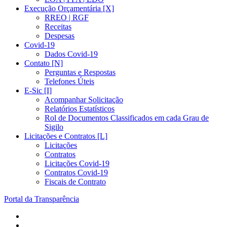
Execução Orçamentária [X]
RREO | RGF
Receitas
Despesas
Covid-19
Dados Covid-19
Contato [N]
Perguntas e Respostas
Telefones Úteis
E-Sic [I]
Acompanhar Solicitação
Relatórios Estatísticos
Rol de Documentos Classificados em cada Grau de
Sigilo
Licitações e Contratos [L]
Licitações
Contratos
Licitações Covid-19
Contratos Covid-19
Fiscais de Contrato
Portal da Transparência