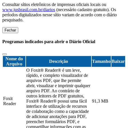
Consultar sítios eletrônicos de imprensas oficiais locais ou
www.jusbrasil.com.br/diarios
(necessário cadastro gratuito). Os
períodos digitalizados nesse sítio variam de acordo com o diário
pesquisado.
Fechar
Programas indicados para abrir o Diário Oficial
Nome do
Descrição
Tamanho
Baixar
Arquivo
O Foxit® Reader® é um leve,
rápido, e completo visualizador de
arquivos PDF, que lhe permite
abrir, visualizar e imprimir qualquer
arquivo PDF. Ao contrário de
outros leitores de PDF gratuitos,
Foxit
Foxit® Reader® possui uma fácil
91,3 MB
Reader
interface de utilização de recursos
de colaboração como a capacidade
de adicionar anotações para PDF,
preencher formulários PDF, e
compartilhar informações com as