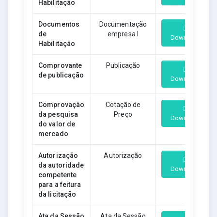
Habilitação
Documentos
Documentação
de
empresa I
Download
Habilitação
Comprovante
Publicação
de publicação
Download
Comprovação
Cotação de
da pesquisa
Preço
Download
do valor de
mercado
Autorização
Autorização
da autoridade
Download
competente
para a feitura
da licitação
Ata da Sessão
Ata da Sessão