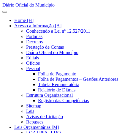
Diário Oficial do Município
Home [H]
Acesso a Informação [A]
Conhecendo a Lei nº 12.527/2011
Portarias
Decretos
Prestação de Contas
Diário Oficial do Município
Editais
Ofícios
Pessoal
Folha de Pagamento
Folha de Pagamentos – Gestões Anteriores
Tabela Remuneratória
Relatório de Diárias
Estrutura Organizacional
Registro das Competências
Sitemap
Leis
Avisos de Licitação
Repasses
Leis Orçamentárias [M]
LOA | PPA | LDO