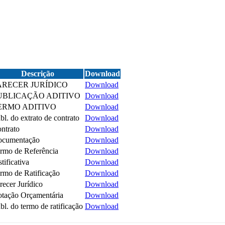
Descrição
Download
ARECER JURÍDICO
Download
UBLICAÇÃO ADITIVO
Download
ERMO ADITIVO
Download
bl. do extrato de contrato
Download
ntrato
Download
cumentação
Download
rmo de Referência
Download
stificativa
Download
rmo de Ratificação
Download
recer Jurídico
Download
tação Orçamentária
Download
bl. do termo de ratificação
Download