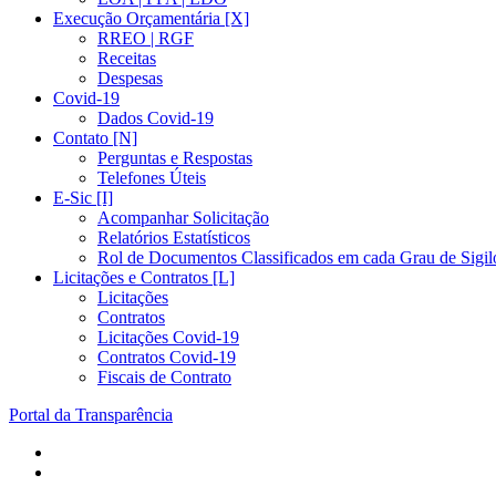
Execução Orçamentária [X]
RREO | RGF
Receitas
Despesas
Covid-19
Dados Covid-19
Contato [N]
Perguntas e Respostas
Telefones Úteis
E-Sic [I]
Acompanhar Solicitação
Relatórios Estatísticos
Rol de Documentos Classificados em cada Grau de Sigil
Licitações e Contratos [L]
Licitações
Contratos
Licitações Covid-19
Contratos Covid-19
Fiscais de Contrato
Portal da Transparência