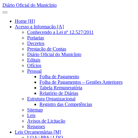
Diário Oficial do Município
Home [H]
Acesso a Informação [A]
Conhecendo a Lei nº 12.527/2011
Portarias
Decretos
Prestação de Contas
Diário Oficial do Município
Editais
Ofícios
Pessoal
Folha de Pagamento
Folha de Pagamentos – Gestões Anteriores
Tabela Remuneratória
Relatório de Diárias
Estrutura Organizacional
Registro das Competências
Sitemap
Leis
Avisos de Licitação
Repasses
Leis Orçamentárias [M]
LOA | PPA | LDO