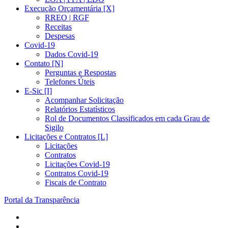
Execução Orçamentária [X]
RREO | RGF
Receitas
Despesas
Covid-19
Dados Covid-19
Contato [N]
Perguntas e Respostas
Telefones Úteis
E-Sic [I]
Acompanhar Solicitação
Relatórios Estatísticos
Rol de Documentos Classificados em cada Grau de
Sigilo
Licitações e Contratos [L]
Licitações
Contratos
Licitações Covid-19
Contratos Covid-19
Fiscais de Contrato
Portal da Transparência