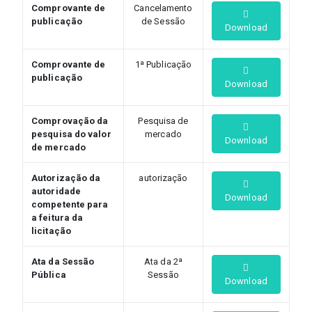
Comprovante de
Cancelamento
publicação
de Sessão
Download
Comprovante de
1ª Publicação
publicação
Download
Comprovação da
Pesquisa de
pesquisa do valor
mercado
Download
de mercado
Autorização da
autorização
autoridade
Download
competente para
a feitura da
licitação
Ata da Sessão
Ata da 2ª
Pública
Sessão
Download