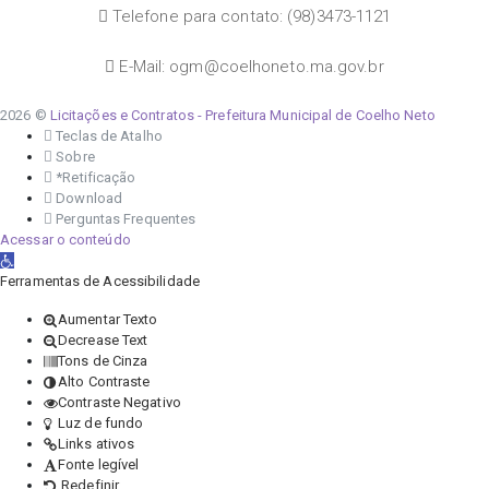
Telefone para contato: (98)3473-1121
E-Mail: ogm@coelhoneto.ma.gov.br
2026 ©
Licitações e Contratos - Prefeitura Municipal de Coelho Neto
Teclas de Atalho
Sobre
*Retificação
Download
Perguntas Frequentes
Acessar o conteúdo
Abrir a barra de ferramentas
Ferramentas de Acessibilidade
Aumentar Texto
Decrease Text
Tons de Cinza
Alto Contraste
Contraste Negativo
Luz de fundo
Links ativos
Fonte legível
Redefinir