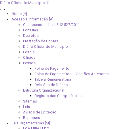
Diário Oficial do Município
Home [H]
Acesso a Informação [A]
Conhecendo a Lei nº 12.527/2011
Portarias
Decretos
Prestação de Contas
Diário Oficial do Município
Editais
Ofícios
Pessoal
Folha de Pagamento
Folha de Pagamentos – Gestões Anteriores
Tabela Remuneratória
Relatório de Diárias
Estrutura Organizacional
Registro das Competências
Sitemap
Leis
Avisos de Licitação
Repasses
Leis Orçamentárias [M]
LOA | PPA | LDO