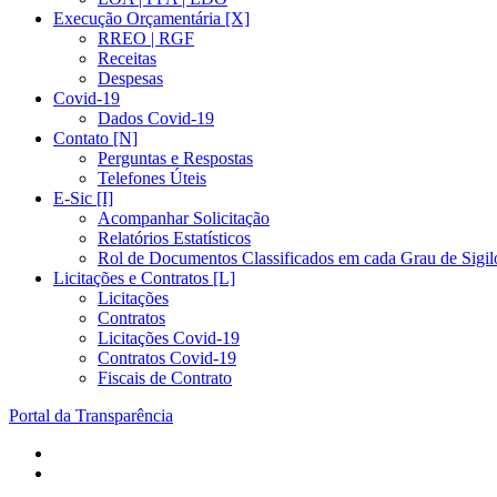
Execução Orçamentária [X]
RREO | RGF
Receitas
Despesas
Covid-19
Dados Covid-19
Contato [N]
Perguntas e Respostas
Telefones Úteis
E-Sic [I]
Acompanhar Solicitação
Relatórios Estatísticos
Rol de Documentos Classificados em cada Grau de Sigil
Licitações e Contratos [L]
Licitações
Contratos
Licitações Covid-19
Contratos Covid-19
Fiscais de Contrato
Portal da Transparência