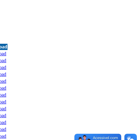
oad
oad
oad
oad
oad
oad
oad
oad
oad
oad
oad
oad
oad
oad