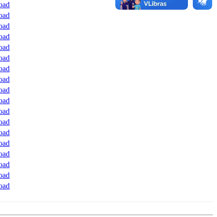
oad
oad
oad
oad
oad
oad
oad
oad
oad
oad
oad
oad
oad
oad
oad
oad
oad
oad