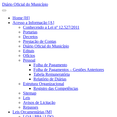
Diário Oficial do Município
Home [H]
Acesso a Informação [A]
Conhecendo a Lei nº 12.527/2011
Portarias
Decretos
Prestação de Contas
Diário Oficial do Município
Editais
Ofícios
Pessoal
Folha de Pagamento
Folha de Pagamentos – Gestões Anteriores
Tabela Remuneratória
Relatório de Diárias
Estrutura Organizacional
Registro das Competências
Sitemap
Leis
Avisos de Licitação
Repasses
Leis Orçamentárias [M]
LOA | PPA | LDO