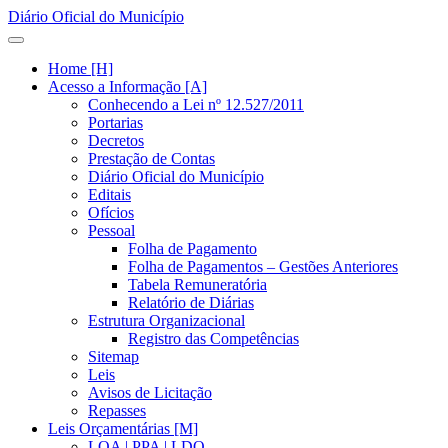
Diário Oficial do Município
Home [H]
Acesso a Informação [A]
Conhecendo a Lei nº 12.527/2011
Portarias
Decretos
Prestação de Contas
Diário Oficial do Município
Editais
Ofícios
Pessoal
Folha de Pagamento
Folha de Pagamentos – Gestões Anteriores
Tabela Remuneratória
Relatório de Diárias
Estrutura Organizacional
Registro das Competências
Sitemap
Leis
Avisos de Licitação
Repasses
Leis Orçamentárias [M]
LOA | PPA | LDO