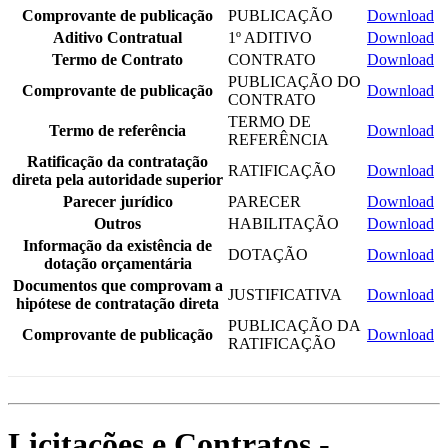
Comprovante de publicação
PUBLICAÇÃO
Download
Aditivo Contratual
1º ADITIVO
Download
Termo de Contrato
CONTRATO
Download
PUBLICAÇÃO DO
Comprovante de publicação
Download
CONTRATO
TERMO DE
Termo de referência
Download
REFERÊNCIA
Ratificação da contratação
RATIFICAÇÃO
Download
direta pela autoridade superior
Parecer jurídico
PARECER
Download
Outros
HABILITAÇÃO
Download
Informação da existência de
DOTAÇÃO
Download
dotação orçamentária
Documentos que comprovam a
JUSTIFICATIVA
Download
hipótese de contratação direta
PUBLICAÇÃO DA
Comprovante de publicação
Download
RATIFICAÇÃO
Licitações e Contratos -