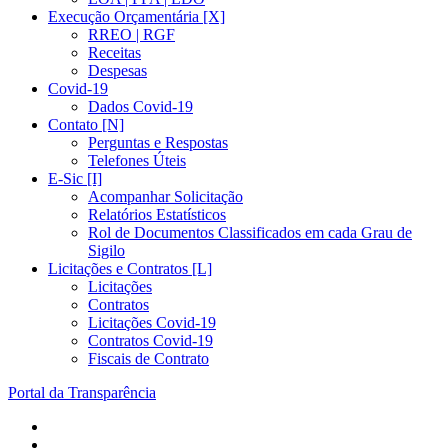
Execução Orçamentária [X]
RREO | RGF
Receitas
Despesas
Covid-19
Dados Covid-19
Contato [N]
Perguntas e Respostas
Telefones Úteis
E-Sic [I]
Acompanhar Solicitação
Relatórios Estatísticos
Rol de Documentos Classificados em cada Grau de
Sigilo
Licitações e Contratos [L]
Licitações
Contratos
Licitações Covid-19
Contratos Covid-19
Fiscais de Contrato
Portal da Transparência