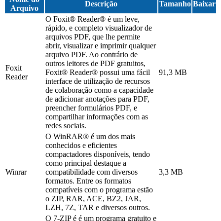
Descrição
Tamanho
Baixar
Arquivo
O Foxit® Reader® é um leve,
rápido, e completo visualizador de
arquivos PDF, que lhe permite
abrir, visualizar e imprimir qualquer
arquivo PDF. Ao contrário de
outros leitores de PDF gratuitos,
Foxit
Foxit® Reader® possui uma fácil
91,3 MB
Reader
interface de utilização de recursos
de colaboração como a capacidade
de adicionar anotações para PDF,
preencher formulários PDF, e
compartilhar informações com as
redes sociais.
O WinRAR® é um dos mais
conhecidos e eficientes
compactadores disponíveis, tendo
como principal destaque a
Winrar
compatibilidade com diversos
3,3 MB
formatos. Entre os formatos
compatíveis com o programa estão
o ZIP, RAR, ACE, BZ2, JAR,
LZH, 7Z, TAR e diversos outros.
O 7-ZIP é é um programa gratuito e