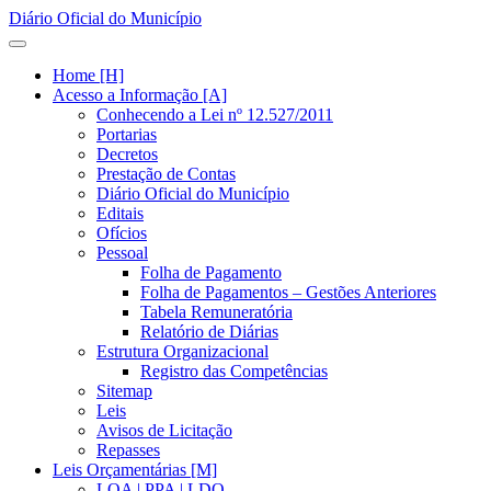
Diário Oficial do Município
Home [H]
Acesso a Informação [A]
Conhecendo a Lei nº 12.527/2011
Portarias
Decretos
Prestação de Contas
Diário Oficial do Município
Editais
Ofícios
Pessoal
Folha de Pagamento
Folha de Pagamentos – Gestões Anteriores
Tabela Remuneratória
Relatório de Diárias
Estrutura Organizacional
Registro das Competências
Sitemap
Leis
Avisos de Licitação
Repasses
Leis Orçamentárias [M]
LOA | PPA | LDO