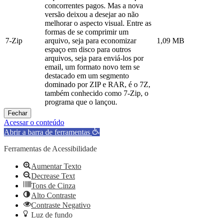
concorrentes pagos. Mas a nova
versão deixou a desejar ao não
melhorar o aspecto visual. Entre as
formas de se comprimir um
7-Zip
arquivo, seja para economizar
1,09 MB
espaço em disco para outros
arquivos, seja para enviá-los por
email, um formato novo tem se
destacado em um segmento
dominado por ZIP e RAR, é o 7Z,
também conhecido como 7-Zip, o
programa que o lançou.
Fechar
Acessar o conteúdo
Abrir a barra de ferramentas
Ferramentas de Acessibilidade
Aumentar Texto
Decrease Text
Tons de Cinza
Alto Contraste
Contraste Negativo
Luz de fundo