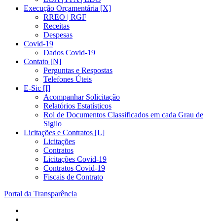
Execução Orçamentária [X]
RREO | RGF
Receitas
Despesas
Covid-19
Dados Covid-19
Contato [N]
Perguntas e Respostas
Telefones Úteis
E-Sic [I]
Acompanhar Solicitação
Relatórios Estatísticos
Rol de Documentos Classificados em cada Grau de
Sigilo
Licitações e Contratos [L]
Licitações
Contratos
Licitações Covid-19
Contratos Covid-19
Fiscais de Contrato
Portal da Transparência