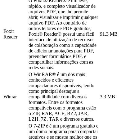
O Foxit® Reader® é um leve,
rápido, e completo visualizador de
arquivos PDF, que lhe permite
abrir, visualizar e imprimir qualquer
arquivo PDF. Ao contrário de
outros leitores de PDF gratuitos,
Foxit
Foxit® Reader® possui uma fácil
91,3 MB
Reader
interface de utilização de recursos
de colaboração como a capacidade
de adicionar anotações para PDF,
preencher formulários PDF, e
compartilhar informações com as
redes sociais.
O WinRAR® é um dos mais
conhecidos e eficientes
compactadores disponíveis, tendo
como principal destaque a
Winrar
compatibilidade com diversos
3,3 MB
formatos. Entre os formatos
compatíveis com o programa estão
o ZIP, RAR, ACE, BZ2, JAR,
LZH, 7Z, TAR e diversos outros.
O 7-ZIP é é um programa gratuito e
um ótimo programa para compactar
arquivos e se mostra melhor que os