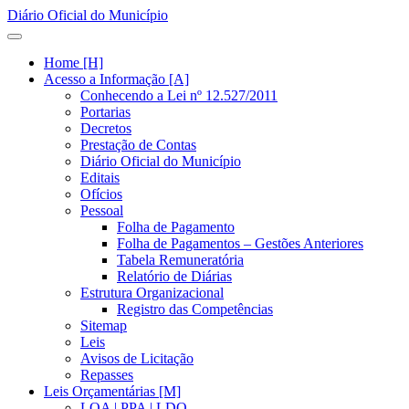
Diário Oficial do Município
Home [H]
Acesso a Informação [A]
Conhecendo a Lei nº 12.527/2011
Portarias
Decretos
Prestação de Contas
Diário Oficial do Município
Editais
Ofícios
Pessoal
Folha de Pagamento
Folha de Pagamentos – Gestões Anteriores
Tabela Remuneratória
Relatório de Diárias
Estrutura Organizacional
Registro das Competências
Sitemap
Leis
Avisos de Licitação
Repasses
Leis Orçamentárias [M]
LOA | PPA | LDO