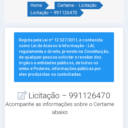
Home
Certame - Licitação
Licitação – 991126470
Regida pela Lei nº 12.527/2011, e conhecida
como Lei de Acesso à Informação - LAI,
regulamenta o direito, previsto na Constituição,
de qualquer pessoa solicitar e receber dos
órgãos e entidades públicos, de todos os
entes e Poderes, informações públicas por
eles produzidas ou custodiadas.
Licitação – 991126470
Acompanhe as informações sobre o Certame
abaixo