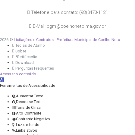
Telefone para contato: (98)3473-1121
E-Mail: ogm@coelhoneto.ma.gov.br
2026 ©
Licitações e Contratos - Prefeitura Municipal de Coelho Neto
Teclas de Atalho
Sobre
*Retificação
Download
Perguntas Frequentes
Acessar o conteúdo
Abrir a barra de ferramentas
Ferramentas de Acessibilidade
Aumentar Texto
Decrease Text
Tons de Cinza
Alto Contraste
Contraste Negativo
Luz de fundo
Links ativos