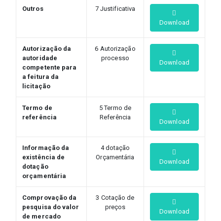
Outros
7 Justificativa
Download
Autorização da
6 Autorização
autoridade
processo
Download
competente para
a feitura da
licitação
Termo de
5 Termo de
referência
Referência
Download
Informação da
4 dotação
existência de
Orçamentária
Download
dotação
orçamentária
Comprovação da
3 Cotação de
pesquisa do valor
preços
Download
de mercado