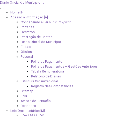
Diário Oficial do Município
Home [H]
Acesso a Informação [A]
Conhecendo a Lei nº 12.527/2011
Portarias
Decretos
Prestação de Contas
Diário Oficial do Município
Editais
Ofícios
Pessoal
Folha de Pagamento
Folha de Pagamentos – Gestões Anteriores
Tabela Remuneratória
Relatório de Diárias
Estrutura Organizacional
Registro das Competências
Sitemap
Leis
Avisos de Licitação
Repasses
Leis Orçamentárias [M]
LOA | PPA | LDO