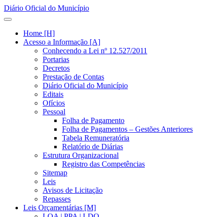
Diário Oficial do Município
Home [H]
Acesso a Informação [A]
Conhecendo a Lei nº 12.527/2011
Portarias
Decretos
Prestação de Contas
Diário Oficial do Município
Editais
Ofícios
Pessoal
Folha de Pagamento
Folha de Pagamentos – Gestões Anteriores
Tabela Remuneratória
Relatório de Diárias
Estrutura Organizacional
Registro das Competências
Sitemap
Leis
Avisos de Licitação
Repasses
Leis Orçamentárias [M]
LOA | PPA | LDO