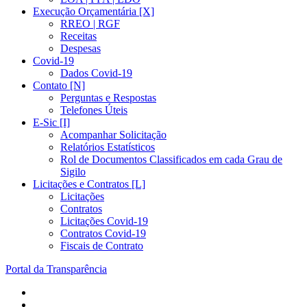
Execução Orçamentária [X]
RREO | RGF
Receitas
Despesas
Covid-19
Dados Covid-19
Contato [N]
Perguntas e Respostas
Telefones Úteis
E-Sic [I]
Acompanhar Solicitação
Relatórios Estatísticos
Rol de Documentos Classificados em cada Grau de
Sigilo
Licitações e Contratos [L]
Licitações
Contratos
Licitações Covid-19
Contratos Covid-19
Fiscais de Contrato
Portal da Transparência