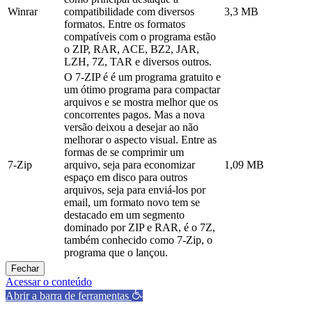
Winrar
compatibilidade com diversos
3,3 MB
formatos. Entre os formatos
compatíveis com o programa estão
o ZIP, RAR, ACE, BZ2, JAR,
LZH, 7Z, TAR e diversos outros.
O 7-ZIP é é um programa gratuito e
um ótimo programa para compactar
arquivos e se mostra melhor que os
concorrentes pagos. Mas a nova
versão deixou a desejar ao não
melhorar o aspecto visual. Entre as
formas de se comprimir um
7-Zip
arquivo, seja para economizar
1,09 MB
espaço em disco para outros
arquivos, seja para enviá-los por
email, um formato novo tem se
destacado em um segmento
dominado por ZIP e RAR, é o 7Z,
também conhecido como 7-Zip, o
programa que o lançou.
Fechar
Acessar o conteúdo
Abrir a barra de ferramentas