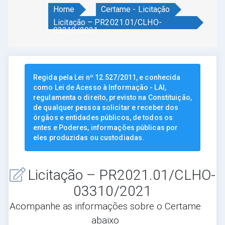
Home
Certame - Licitação
Licitação – PR2021.01/CLHO-
03310/2021
Regida pela Lei nº 12.527/2011, e conhecida
como Lei de Acesso à Informação - LAI,
regulamenta o direito, previsto na Constituição,
de qualquer pessoa solicitar e receber dos
órgãos e entidades públicos, de todos os
entes e Poderes, informações públicas por
eles produzidas ou custodiadas.
Licitação – PR2021.01/CLHO-
03310/2021
Acompanhe as informações sobre o Certame
abaixo