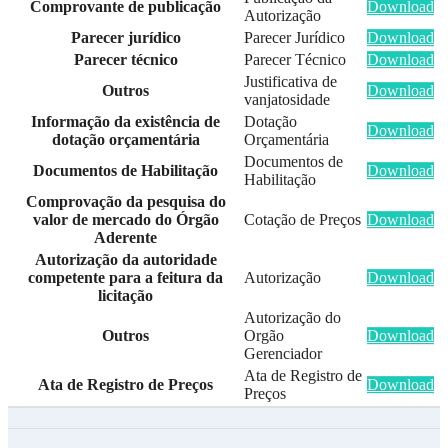
Comprovante de publicação
Download
Autorização
Parecer jurídico
Parecer Jurídico
Download
Parecer técnico
Parecer Técnico
Download
Justificativa de
Outros
Download
vanjatosidade
Informação da existência de
Dotação
Download
dotação orçamentária
Orçamentária
Documentos de
Documentos de Habilitação
Download
Habilitação
Comprovação da pesquisa do
valor de mercado do Órgão
Cotação de Preços
Download
Aderente
Autorização da autoridade
competente para a feitura da
Autorização
Download
licitação
Autorização do
Outros
Orgão
Download
Gerenciador
Ata de Registro de
Ata de Registro de Preços
Download
Preços