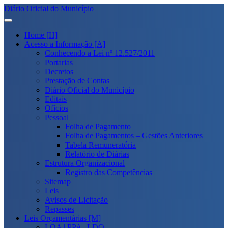
Diário Oficial do Município
Home [H]
Acesso a Informação [A]
Conhecendo a Lei nº 12.527/2011
Portarias
Decretos
Prestação de Contas
Diário Oficial do Município
Editais
Ofícios
Pessoal
Folha de Pagamento
Folha de Pagamentos – Gestões Anteriores
Tabela Remuneratória
Relatório de Diárias
Estrutura Organizacional
Registro das Competências
Sitemap
Leis
Avisos de Licitação
Repasses
Leis Orçamentárias [M]
LOA | PPA | LDO