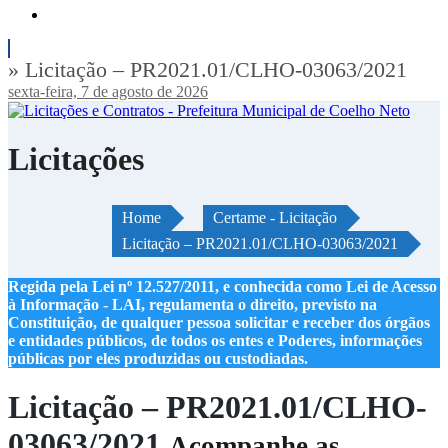
» Licitação – PR2021.01/CLHO-03063/2021
sexta-feira, 7 de agosto de 2026
Licitações
Home
Certame - Licitação
Licitação – PR2021.01/CLHO-03063/2021
Regida pela Lei nº 12.527/2011, e conhecida como Lei de Acesso
à Informação - LAI, regulamenta o direito, previsto na
Constituição, de qualquer pessoa solicitar e receber dos órgãos
e entidades públicos, de todos os entes e Poderes, informações
públicas por eles produzidas ou custodiadas.
Licitação – PR2021.01/CLHO-
03063/2021
Acompanhe as