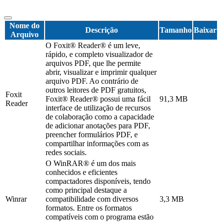
Nome do
Descrição
Tamanho
Baixar
Arquivo
O Foxit® Reader® é um leve,
rápido, e completo visualizador de
arquivos PDF, que lhe permite
abrir, visualizar e imprimir qualquer
arquivo PDF. Ao contrário de
outros leitores de PDF gratuitos,
Foxit
Foxit® Reader® possui uma fácil
91,3 MB
Reader
interface de utilização de recursos
de colaboração como a capacidade
de adicionar anotações para PDF,
preencher formulários PDF, e
compartilhar informações com as
redes sociais.
O WinRAR® é um dos mais
conhecidos e eficientes
compactadores disponíveis, tendo
como principal destaque a
Winrar
compatibilidade com diversos
3,3 MB
formatos. Entre os formatos
compatíveis com o programa estão