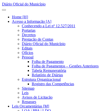
Diário Oficial do Município
Home [H]
Acesso a Informação [A]
Conhecendo a Lei nº 12.527/2011
Portarias
Decretos
Prestação de Contas
Diário Oficial do Município
Editais
Ofícios
Pessoal
Folha de Pagamento
Folha de Pagamentos – Gestões Anteriores
Tabela Remuneratória
Relatório de Diárias
Estrutura Organizacional
Registro das Competências
Sitemap
Leis
Avisos de Licitação
Repasses
Leis Orçamentárias [M]
LOA | PPA | LDO