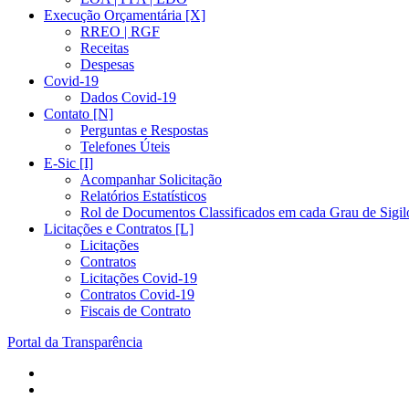
Execução Orçamentária [X]
RREO | RGF
Receitas
Despesas
Covid-19
Dados Covid-19
Contato [N]
Perguntas e Respostas
Telefones Úteis
E-Sic [I]
Acompanhar Solicitação
Relatórios Estatísticos
Rol de Documentos Classificados em cada Grau de Sigil
Licitações e Contratos [L]
Licitações
Contratos
Licitações Covid-19
Contratos Covid-19
Fiscais de Contrato
Portal da Transparência