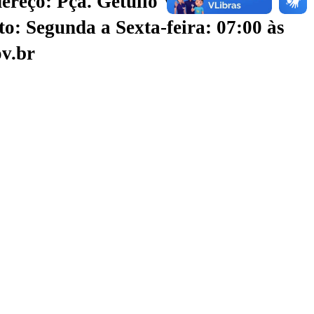
ereço: Pça. Getúlio Vargas, S/N -
o: Segunda a Sexta-feira: 07:00 às
v.br