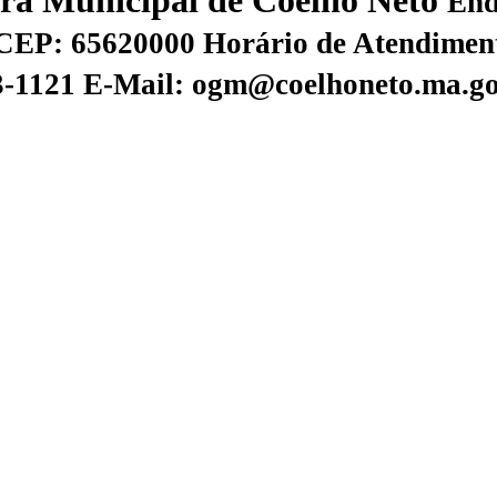
tura Municipal de Coelho Neto
End
CEP: 65620000
Horário de Atendiment
73-1121
E-Mail: ogm@coelhoneto.ma.go