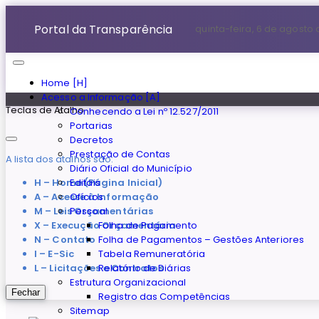
Portal da Transparência
quinta-feira, 6 de agosto
Home [H]
Acesso a Informação [A]
Teclas de Atalho
Conhecendo a Lei nº 12.527/2011
Portarias
Decretos
Prestação de Contas
A lista dos atalhos são:
Diário Oficial do Município
H – Home (Página Inicial)
Editais
A – Acesse à Informação
Ofícios
M – Leis Orçamentárias
Pessoal
X – Execução Orçamentária
Folha de Pagamento
N – Contato
Folha de Pagamentos – Gestões Anteriores
I – E-Sic
Tabela Remuneratória
L – Licitações e Contratos
Relatório de Diárias
Estrutura Organizacional
Fechar
Registro das Competências
Sitemap