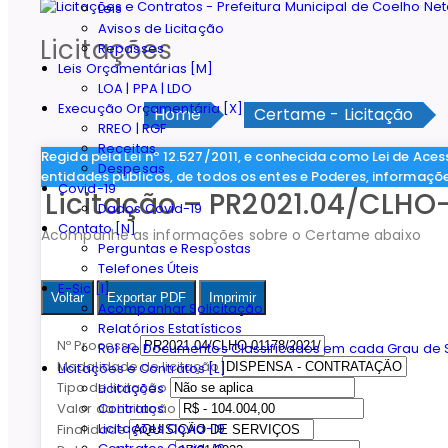
Leis
Avisos de Licitação
Licitações
Repasses
Leis Orçamentárias [M]
LOA | PPA | LDO
Execução Orçamentária [X]
Home
Certame - Licitação
RREO | RGF
Receitas
Regida pela Lei nº 12.527/2011, e conhecida como Lei de Aces
Despesas
entidades públicos, de todos os entes e Poderes, informaçõ
Covid-19
Licitação – PR2021.04/CLHO
Dados Covid-19
Contato [N]
Acompanhe as informações sobre o Certame abaixo
Perguntas e Respostas
Telefones Úteis
E-Sic [I]
Voltar
Exportar PDF
Imprimir
Acompanhar Solicitação
Relatórios Estatísticos
Nº Processo
Rol de Documentos Classificados em cada Grau de S
Modalidade de licitação
Licitações e Contratos [L]
Tipo de licitação
Licitações
Contratos
Valor da Licitação
Licitações Covid-19
Finalidade