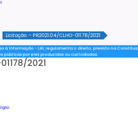
Licitação – PR2021.04/CLHO-01178/2021
so à Informação - LAI, regulamenta o direito, previsto na Constitui
es públicas por eles produzidas ou custodiadas.
-01178/2021
igilo