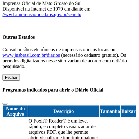
Imprensa Oficial de Mato Grosso do Sul
Disponível na Internet de 1979 em diante em
//ww1.imprensaoficial.ms.gov.br/search/
Outros Estados
Consultar sítios eletrônicos de imprensas oficiais locais ou
www.jusbrasil.com.br/diarios
(necessário cadastro gratuito). Os
períodos digitalizados nesse sítio variam de acordo com o diário
pesquisado.
Fechar
Programas indicados para abrir o Diário Oficial
Nome do
Descrição
Tamanho
Baixar
Arquivo
O Foxit® Reader® é um leve,
rápido, e completo visualizador de
arquivos PDF, que lhe permite
abrir, visualizar e imprimir qualquer