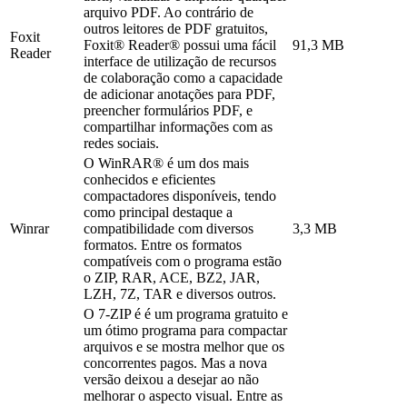
arquivo PDF. Ao contrário de
outros leitores de PDF gratuitos,
Foxit
Foxit® Reader® possui uma fácil
91,3 MB
Reader
interface de utilização de recursos
de colaboração como a capacidade
de adicionar anotações para PDF,
preencher formulários PDF, e
compartilhar informações com as
redes sociais.
O WinRAR® é um dos mais
conhecidos e eficientes
compactadores disponíveis, tendo
como principal destaque a
Winrar
compatibilidade com diversos
3,3 MB
formatos. Entre os formatos
compatíveis com o programa estão
o ZIP, RAR, ACE, BZ2, JAR,
LZH, 7Z, TAR e diversos outros.
O 7-ZIP é é um programa gratuito e
um ótimo programa para compactar
arquivos e se mostra melhor que os
concorrentes pagos. Mas a nova
versão deixou a desejar ao não
melhorar o aspecto visual. Entre as