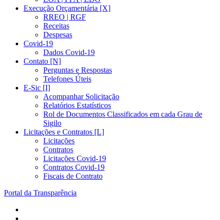
Execução Orçamentária [X]
RREO | RGF
Receitas
Despesas
Covid-19
Dados Covid-19
Contato [N]
Perguntas e Respostas
Telefones Úteis
E-Sic [I]
Acompanhar Solicitação
Relatórios Estatísticos
Rol de Documentos Classificados em cada Grau de
Sigilo
Licitações e Contratos [L]
Licitações
Contratos
Licitações Covid-19
Contratos Covid-19
Fiscais de Contrato
Portal da Transparência