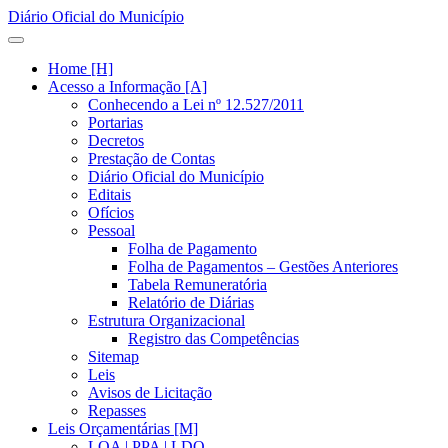
Diário Oficial do Município
Home [H]
Acesso a Informação [A]
Conhecendo a Lei nº 12.527/2011
Portarias
Decretos
Prestação de Contas
Diário Oficial do Município
Editais
Ofícios
Pessoal
Folha de Pagamento
Folha de Pagamentos – Gestões Anteriores
Tabela Remuneratória
Relatório de Diárias
Estrutura Organizacional
Registro das Competências
Sitemap
Leis
Avisos de Licitação
Repasses
Leis Orçamentárias [M]
LOA | PPA | LDO