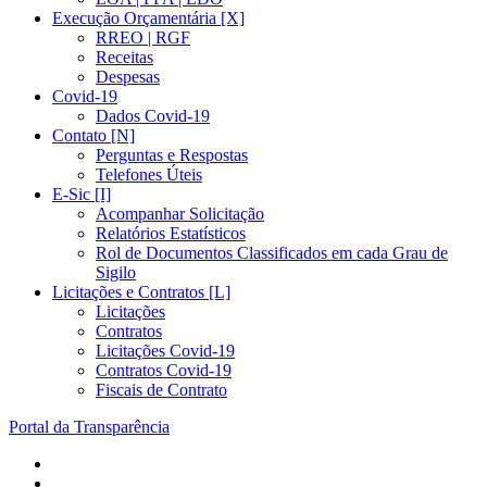
Execução Orçamentária [X]
RREO | RGF
Receitas
Despesas
Covid-19
Dados Covid-19
Contato [N]
Perguntas e Respostas
Telefones Úteis
E-Sic [I]
Acompanhar Solicitação
Relatórios Estatísticos
Rol de Documentos Classificados em cada Grau de
Sigilo
Licitações e Contratos [L]
Licitações
Contratos
Licitações Covid-19
Contratos Covid-19
Fiscais de Contrato
Portal da Transparência