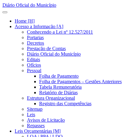
Diário Oficial do Município
Home [H]
Acesso a Informação [A]
Conhecendo a Lei nº 12.527/2011
Portarias
Decretos
Prestação de Contas
Diário Oficial do Município
Editais
Ofícios
Pessoal
Folha de Pagamento
Folha de Pagamentos – Gestões Anteriores
Tabela Remuneratória
Relatório de Diárias
Estrutura Organizacional
Registro das Competências
Sitemap
Leis
Avisos de Licitação
Repasses
Leis Orçamentárias [M]
LOA | PPA | LDO